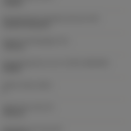
roughing
Montagestijlcode wisselplaat (metrisch)
(IFS)
Cylindrical fixing hole
Diameter bevestigingsgat
(D1)
7,925 mm
Wisselplaatgrootte en vorm
(CUTINT_SIZESHAPE)
CN1906
Snijkant telling
(CEDC)
2
Ingeschreven cirkel
(IC)
19,05 mm
Wisselplaat vorm code
(SC)