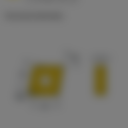
c
Technische illustraties