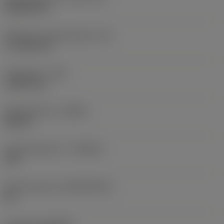
Rhombic 80
Effectieve snijkantlengte
(LE)
17,7439 mm
Hoekradius
(RE)
1,5875 mm
Spoedrichting
(HAND)
Neutral
Hardmetaalsoort
(GRADE)
235
Basismateriaal
(SUBSTRATE)
HC