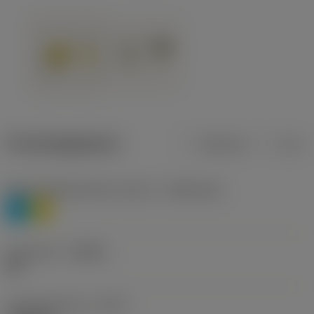
Productgegevens
Metrisch
Inch
Materiaalklassificatie niveau 1
(TMC1ISO)
P
M
Geometrie
(CBMD)
HR
Type bewerking
(CTPT)