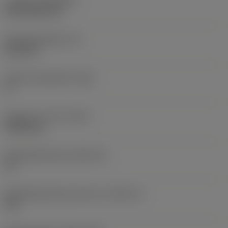
Coating
(COATING)
CVD TiCN+TiN
Wisselplaatdikte
(S)
6,35 mm
Hoofd vrijloophoek
(AN)
0 °
Gewicht van item
(WT)
0,0262 kg
Wisselplaatzitting
(SSC_M)
19
Wisselplaatzitting code inch
(SSC_N)
3/4