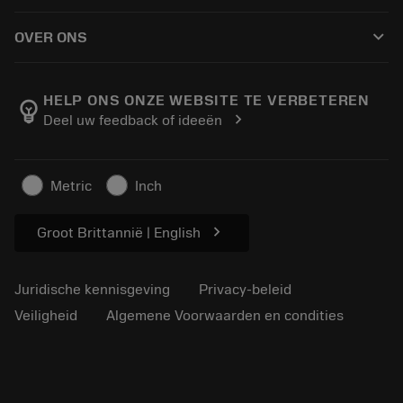
Hoe te kopen
Handleidingen en tutorials
Tailor Made
keyboard_arrow_down
OVER ONS
Bestelling
Rekenmachines en apps
Over Sandvik Coromant
Retour
Catalogi en handboeken
Manufacturing wellness
Volg uw bestelling
HELP ONS ONZE WEBSITE TE VERBETEREN
emoji_objects
chevron_right
Deel uw feedback of ideeën
Loopbaan
Vraag een offerte aan
Duurzaam ondernemen
Artikelen
Metric
Inch
Voor de pers
chevron_right
Groot Brittannië | English
Juridische kennisgeving
Privacy-beleid
Veiligheid
Algemene Voorwaarden en condities