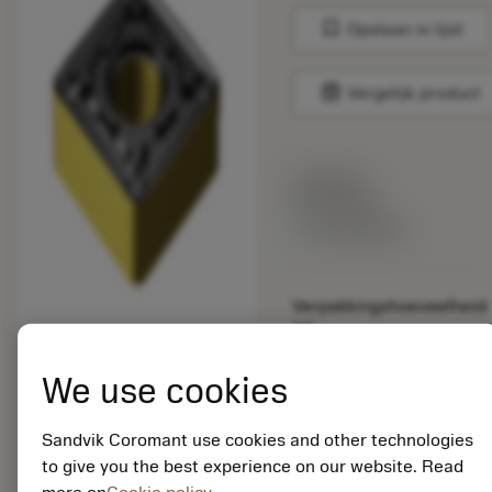
bookmark
Opslaan in lijst
balance
Vergelijk product
Lijstprijs:
33.70 EUR
Beschikbaar
Verpakkingshoeveelheid:
10
ISO: SNMG 19 06 16-
PR 4415
We use cookies
Materiaal-ID:
5725824
Sandvik Coromant use cookies and other technologies
EAN: 10621144
to give you the best experience on our website. Read
ANSI: CNMM 644-HR