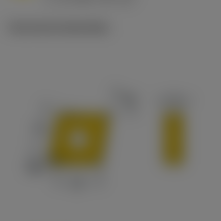
c
Technische illustraties