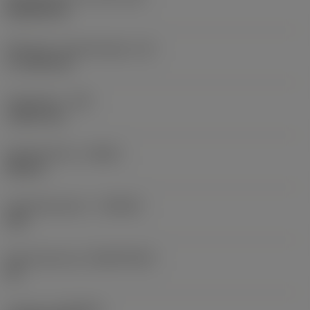
Rhombic 80
Effectieve snijkantlengte
(LE)
17,7439 mm
Hoekradius
(RE)
1,5875 mm
Spoedrichting
(HAND)
Neutral
Hardmetaalsoort
(GRADE)
235
Basismateriaal
(SUBSTRATE)
HC