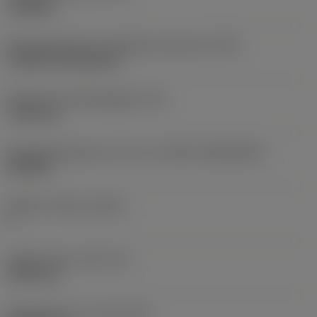
roughing
Montagestijlcode wisselplaat (metrisch)
(IFS)
Cylindrical fixing hole
Diameter bevestigingsgat
(D1)
7,925 mm
Wisselplaatgrootte en vorm
(CUTINT_SIZESHAPE)
CN1906
Snijkant telling
(CEDC)
2
Ingeschreven cirkel
(IC)
19,05 mm
Wisselplaat vorm code
(SC)