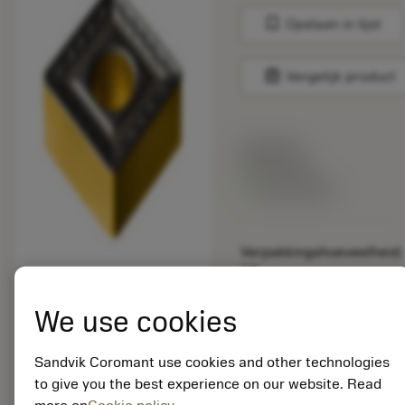
bookmark
Opslaan in lijst
balance
Vergelijk product
Lijstprijs:
33.70 EUR
Beschikbaar
Verpakkingshoeveelheid:
10
ISO: SNMM 25 09 32-
HR 4315
We use cookies
Materiaal-ID:
5725824
Sandvik Coromant use cookies and other technologies
EAN: 10621144
to give you the best experience on our website. Read
ANSI: CNMM 644-HR