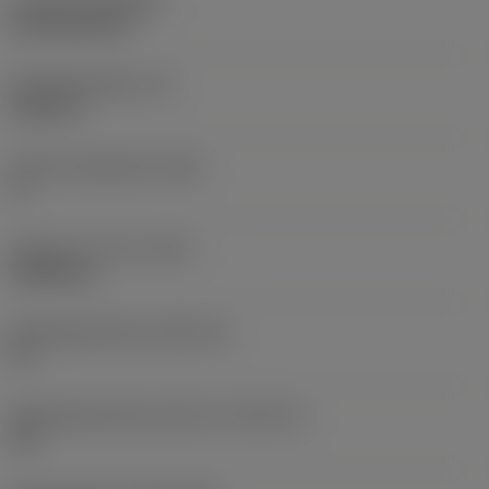
Coating
(COATING)
CVD TiCN+TiN
Wisselplaatdikte
(S)
6,35 mm
Hoofd vrijloophoek
(AN)
0 °
Gewicht van item
(WT)
0,0262 kg
Wisselplaatzitting
(SSC_M)
19
Wisselplaatzitting code inch
(SSC_N)
3/4