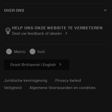
Hoe te kopen
Handleidingen en tutorials
Tailor Made
keyboard_arrow_down
OVER ONS
Bestelling
Rekenmachines en apps
Over Sandvik Coromant
Retour
Catalogi en handboeken
Manufacturing wellness
Volg uw bestelling
HELP ONS ONZE WEBSITE TE VERBETEREN
emoji_objects
chevron_right
Deel uw feedback of ideeën
Loopbaan
Vraag een offerte aan
Duurzaam ondernemen
Artikelen
Metric
Inch
Voor de pers
chevron_right
Groot Brittannië | English
Juridische kennisgeving
Privacy-beleid
Veiligheid
Algemene Voorwaarden en condities