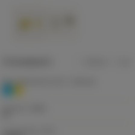
Productgegevens
Metrisch
Inch
Materiaalklassificatie niveau 1
(TMC1ISO)
P
M
Geometrie
(CBMD)
HR
Type bewerking
(CTPT)