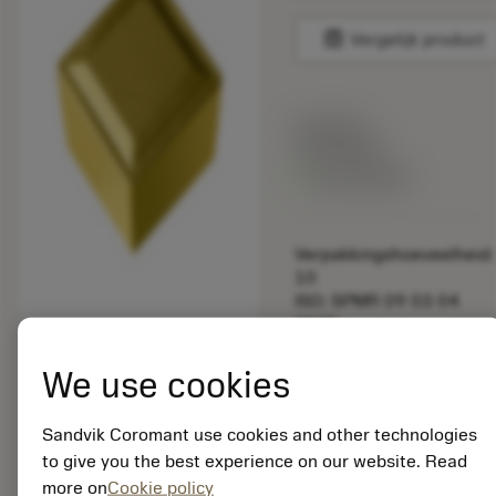
balance
Vergelijk product
Lijstprijs:
33.70 EUR
Beschikbaar
Verpakkingshoeveelheid:
10
ISO: SPMR 09 03 04
2025
Materiaal-ID:
5725824
We use cookies
EAN: 10621144
ANSI: CNMM 644-HR
Sandvik Coromant use cookies and other technologies
235
to give you the best experience on our website. Read
Generieke
more on
Cookie policy