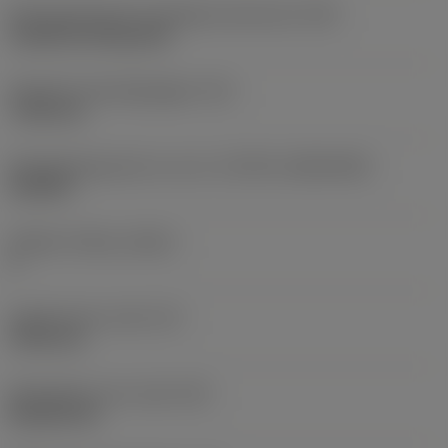
Montagestijlcode wisselplaat (metrisch)
(IFS)
Cylindrical fixing hole
Diameter bevestigingsgat
(D1)
7,925 mm
Wisselplaatgrootte en vorm
(CUTINT_SIZESHAPE)
CN1906
Snijkant telling
(CEDC)
2
Ingeschreven cirkel
(IC)
19,05 mm
Wisselplaat vorm code
(SC)
Rhombic 80