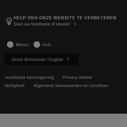
Bestelling
Rekenmachines en apps
Over Sandvik Coromant
Retour
Catalogi en handboeken
Manufacturing wellness
Volg uw bestelling
HELP ONS ONZE WEBSITE TE VERBETEREN
emoji_objects
chevron_right
Deel uw feedback of ideeën
Loopbaan
Vraag een offerte aan
Duurzaam ondernemen
Artikelen
Metric
Inch
Voor de pers
chevron_right
Groot Brittannië | English
Juridische kennisgeving
Privacy-beleid
Veiligheid
Algemene Voorwaarden en condities