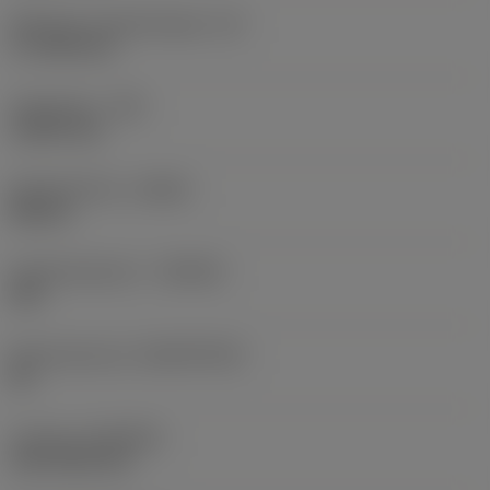
Effectieve snijkantlengte
(LE)
17,7439 mm
Hoekradius
(RE)
1,5875 mm
Spoedrichting
(HAND)
Neutral
Hardmetaalsoort
(GRADE)
235
Basismateriaal
(SUBSTRATE)
HC
Coating
(COATING)
CVD TiCN+TiN