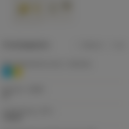
Productgegevens
Metrisch
Inch
Materiaalklassificatie niveau 1
(TMC1ISO)
P
M
Geometrie
(CBMD)
HR
Type bewerking
(CTPT)
roughing