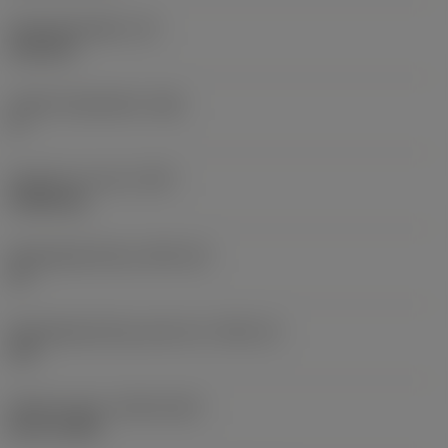
Wisselplaatdikte
(S)
6,35 mm
Hoofd vrijloophoek
(AN)
0 °
Gewicht van item
(WT)
0,0262 kg
Wisselplaatzitting
(SSC_M)
19
Wisselplaatzitting code inch
(SSC_N)
3/4
Release date
(ValFrom20)
02-11-1992