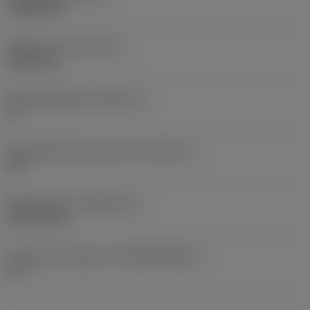
3,9688 mm
Gewicht van item
(WT)
0,0043 kg
Wisselplaatzitting
(SSC_M)
16
Wisselplaatzitting code inch
(SSC_N)
3/8
Release date
(ValFrom20)
18-02-2011
Introductie vrijgave id
(RELEASEPACK)
11.1