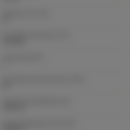
Gangen per inch
(TPI)
32
Schroefdraad profiel type
(TPT)
full profile
Tanden telling
(NT)
1
Schroefdraad tolerantie klasse
(TCTR)
2B
Theoretische draadhoogte
(HA)
0,503 mm
Schroefdraadhoogte verschil
(HB)
0,045 mm