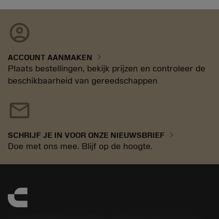
account_circle
chevron_right
ACCOUNT AANMAKEN
Plaats bestellingen, bekijk prijzen en controleer de
beschikbaarheid van gereedschappen
mail
chevron_right
SCHRIJF JE IN VOOR ONZE NIEUWSBRIEF
Doe met ons mee. Blijf op de hoogte.