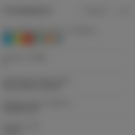
Productgegevens
Metrisch
Inch
Materiaalklassificatie niveau 1
(TMC1ISO)
P
M
K
N
S
H
Geometrie
(CBMD)
A
Schroefdraad vormtype
(THFT)
UN 60°, UNC 60°, UNF 60°
Standaard nummer
(STDNO_1)
ISO 5864-1978
Draadtype
(TTP)
internal