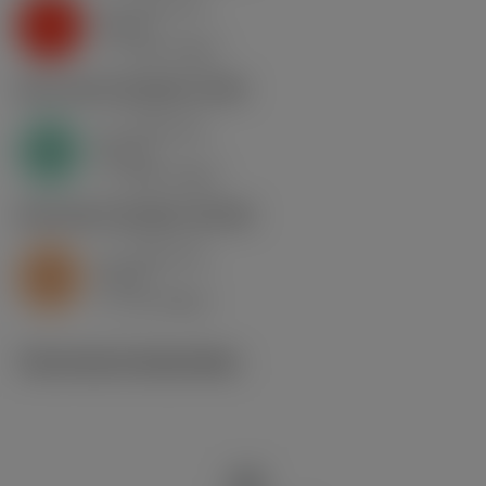
a
0.46 mm
p
K
nap
5
v
130 m/min
c
N1.3.C.AG
,
Hardheid: 90 HB
a
0.46 mm
p
N
nap
4
v
400 m/min
c
S2.0.Z.AG
,
Hardheid: 350 HB
a
0.46 mm
p
S
nap
5
v
15 m/min
c
Technische illustraties