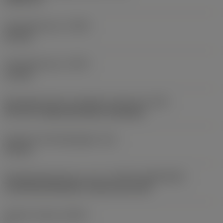
Profielafstand ex
(PDX)
0,9 mm
Profielafstand ey
(PDY)
1,3 mm
Montagestijlcode wisselplaat (metrisch)
(IFS)
40°-60° countersunk hole, rail bottom
Diameter bevestigingsgat
(D1)
4,4 mm
Wisselplaatgrootte en vorm
(CUTINT_SIZESHAPE)
CoroThread 266/254 -internal size 16R
Snijkant telling
(CEDC)