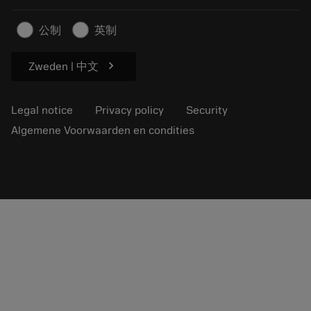
Sustainable business
Artikelen
公制
英制
For press
chevron_right
Zweden | 中文
Legal notice
Privacy policy
Security
Algemene Voorwaarden en condities