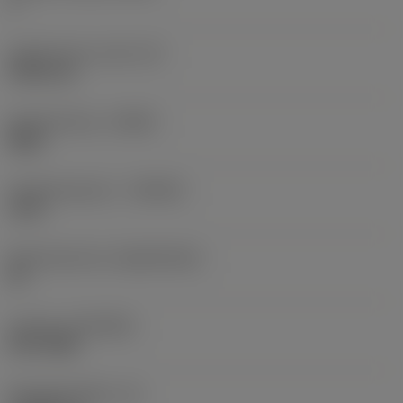
3
Ingeschreven cirkel
(IC)
9,525 mm
Spoedrichting
(HAND)
Right
Hardmetaalsoort
(GRADE)
1125
Basismateriaal
(SUBSTRATE)
HC
Coating
(COATING)
PVD TiAlN
Wisselplaatdikte
(S)