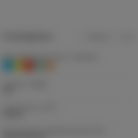
Productgegevens
Metrisch
Inch
Materiaalklassificatie niveau 1
(TMC1ISO)
P
M
K
N
S
Geometrie
(CBMD)
PUN
Type bewerking
(CTPT)
finishing
Montagestijlcode wisselplaat (metrisch)
(IFS)
Without fixing hole