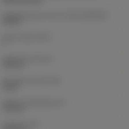
Wisselplaatgrootte en vorm
(CUTINT_SIZESHAPE)
SP1904
Snijkant telling
(CEDC)
4
Ingeschreven cirkel
(IC)
19,05 mm
Wisselplaat vorm code
(SC)
Square
Effectieve snijkantlengte
(LE)
17,85 mm
Hoekradius
(RE)