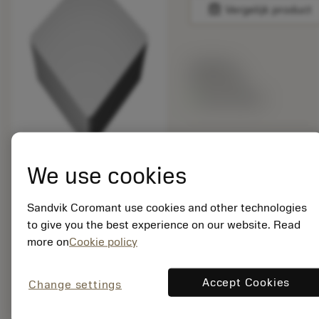
balance
Vergelijk product
Lijstprijs:
24.05 EUR
Beschikbaar
Verpakkingshoeveelheid:
10
We use cookies
ISO: SPUN 19 04 12
H13A
Sandvik Coromant use cookies and other technologies
Materiaal-ID:
5751430
to give you the best experience on our website. Read
EAN: 10177090
more on
Cookie policy
ANSI: SPU 633 H13A
Accept Cookies
Change settings
Generieke
deployed_code
Toon 3D model
remove
add
weergave
shopping_cart
Voeg t