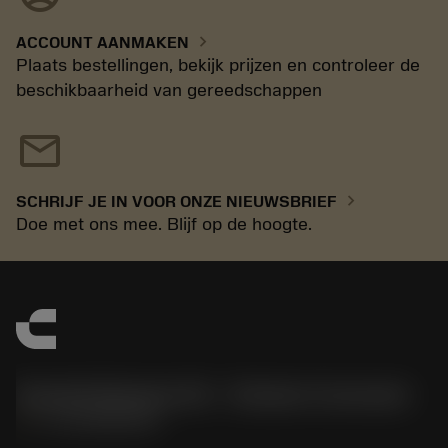
chevron_right
ACCOUNT AANMAKEN
Plaats bestellingen, bekijk prijzen en controleer de
beschikbaarheid van gereedschappen
mail
chevron_right
SCHRIJF JE IN VOOR ONZE NIEUWSBRIEF
Doe met ons mee. Blijf op de hoogte.
Sandvik Benelux B.V. - Division Coromant
phone
+31108080280