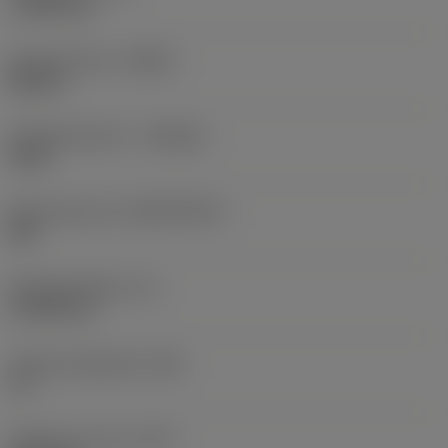
1,1906 mm
Spoedrichting
(HAND)
Neutral
Hardmetaalsoort
(GRADE)
H13A
Basismateriaal
(SUBSTRATE)
HW
Wisselplaatdikte
(S)
4,7625 mm
Hoofd vrijloophoek
(AN)
11 °
Gewicht van item
(WT)