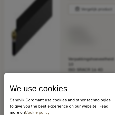
balance
Vergelijk product
Lijstprijs:
33.70 EUR
Beschikbaar
Verpakkingshoeveelheid:
10
ISO: SRACR 16 4D
Materiaal-ID:
5725824
We use cookies
EAN: 10621144
ANSI: CNMM 644-HR
235
Sandvik Coromant use cookies and other technologies
to give you the best experience on our website. Read
Generieke
deployed_code
Toon 3D model
remove
add
more on
Cookie policy
weergave
shopping_cart
Voeg t