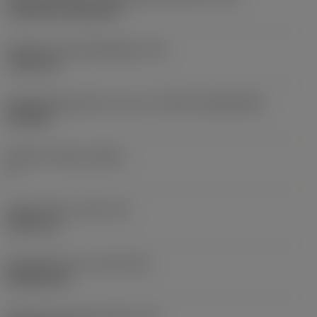
Cylindrical fixing hole
Diameter bevestigingsgat
(D1)
7,925 mm
Wisselplaatgrootte en vorm
(CUTINT_SIZESHAPE)
CN1906
Snijkant telling
(CEDC)
2
Ingeschreven cirkel
(IC)
19,05 mm
Wisselplaat vorm code
(SC)
Rhombic 80