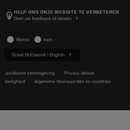
Over Sandvik Coromant
Retour
Catalogi en handboeken
Manufacturing wellness
Volg uw bestelling
HELP ONS ONZE WEBSITE TE VERBETEREN
emoji_objects
chevron_right
Deel uw feedback of ideeën
Loopbaan
Vraag een offerte aan
Duurzaam ondernemen
Artikelen
Metric
Inch
Voor de pers
chevron_right
Groot Brittannië | English
Juridische kennisgeving
Privacy-beleid
Veiligheid
Algemene Voorwaarden en condities