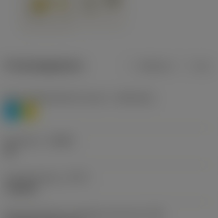
Productgegevens
Metrisch
Inch
Materiaalklassificatie niveau 1
(TMC1ISO)
P
M
Geometrie
(CBMD)
HR
Type bewerking
(CTPT)
roughing
Montagestijlcode wisselplaat (metrisch)
(IFS)