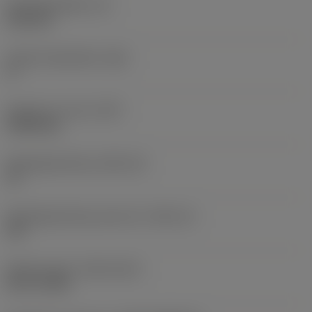
Wisselplaatdikte
(S)
6,35 mm
Hoofd vrijloophoek
(AN)
0 °
Gewicht van item
(WT)
0,0262 kg
Wisselplaatzitting
(SSC_M)
19
Wisselplaatzitting code inch
(SSC_N)
3/4
Release date
(ValFrom20)
02-11-1992