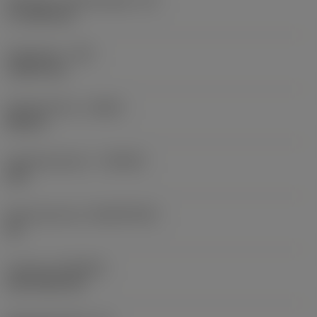
Effectieve snijkantlengte
(LE)
17,7439 mm
Hoekradius
(RE)
1,5875 mm
Spoedrichting
(HAND)
Neutral
Hardmetaalsoort
(GRADE)
235
Basismateriaal
(SUBSTRATE)
HC
Coating
(COATING)
CVD TiCN+TiN