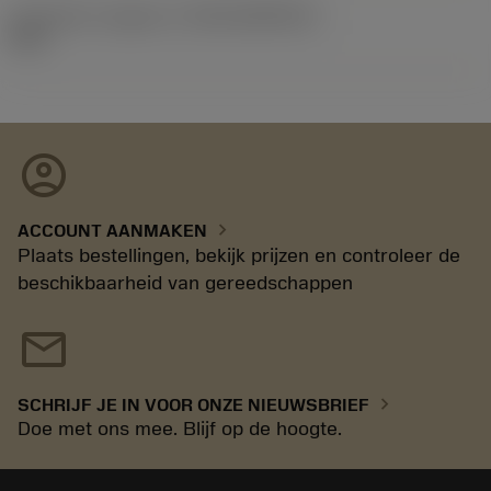
Introductie vrijgave id
(RELEASEPACK)
92.3
account_circle
chevron_right
ACCOUNT AANMAKEN
Plaats bestellingen, bekijk prijzen en controleer de
beschikbaarheid van gereedschappen
mail
chevron_right
SCHRIJF JE IN VOOR ONZE NIEUWSBRIEF
Doe met ons mee. Blijf op de hoogte.