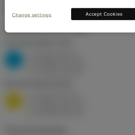
Accept Cookies
Change settings
Startwaarden
(KAPR
95 deg
)
P2.1.Z.AN
,
Hardheid: 175 HB
a
10 mm (2.4 - 13)
p
P
f
0.8 mm/r (0.5 - 1.1)
n
h
0.8 mm/r (0.5 - 1.1)
ex
v
75 m/min (95 - 60)
c
M1.0.Z.AQ
,
Hardheid: 200 HB
a
10 mm (2.4 - 13)
p
M
f
0.8 mm/r (0.5 - 1.1)
n
h
0.8 mm/r (0.5 - 1.1)
ex
v
65 m/min (90 - 50)
c
Technische illustraties