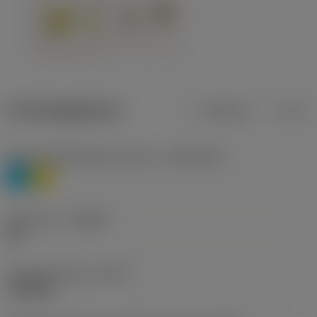
Productgegevens
Metrisch
Inch
Materiaalklassificatie niveau 1
(TMC1ISO)
P
M
Geometrie
(CBMD)
HR
Type bewerking
(CTPT)
roughing