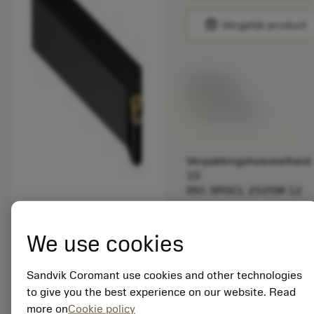
balance
Vergelijk product
Lijstprijs:
33.70 EUR
Beschikbaar
Verpakkingshoeveelheid:
10
ISO: SRSCL 2525M 12
Materiaal-ID:
5725824
We use cookies
EAN: 10621144
ANSI: CNMM 644-HR
Sandvik Coromant use cookies and other technologies
235
to give you the best experience on our website. Read
Generieke
more on
Cookie policy