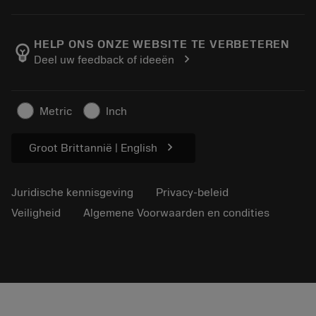
Bestelling
Rekenmachines en apps
Over Sandvik Coromant
Retour
Catalogi en handboeken
Manufacturing wellness
Volg uw bestelling
HELP ONS ONZE WEBSITE TE VERBETEREN
emoji_objects
chevron_right
Deel uw feedback of ideeën
Loopbaan
Vraag een offerte aan
Duurzaam ondernemen
Artikelen
Metric
Inch
Voor de pers
chevron_right
Groot Brittannië | English
Juridische kennisgeving
Privacy-beleid
Veiligheid
Algemene Voorwaarden en condities