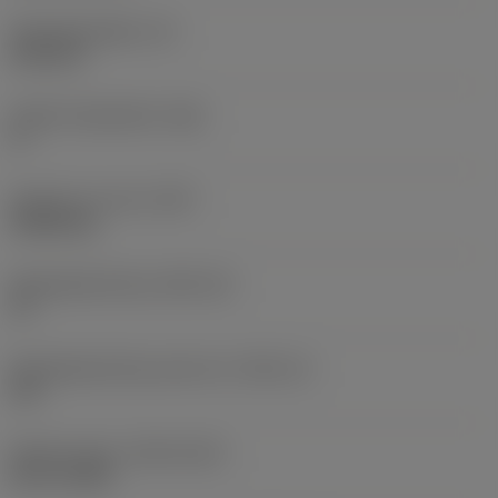
Wisselplaatdikte
(S)
6,35 mm
Hoofd vrijloophoek
(AN)
0 °
Gewicht van item
(WT)
0,0262 kg
Wisselplaatzitting
(SSC_M)
19
Wisselplaatzitting code inch
(SSC_N)
3/4
Release date
(ValFrom20)
02-11-1992