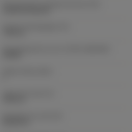
Montagestijlcode wisselplaat (metrisch)
(IFS)
Cylindrical fixing hole
Diameter bevestigingsgat
(D1)
7,925 mm
Wisselplaatgrootte en vorm
(CUTINT_SIZESHAPE)
CN1906
Snijkant telling
(CEDC)
2
Ingeschreven cirkel
(IC)
19,05 mm
Wisselplaat vorm code
(SC)
Rhombic 80