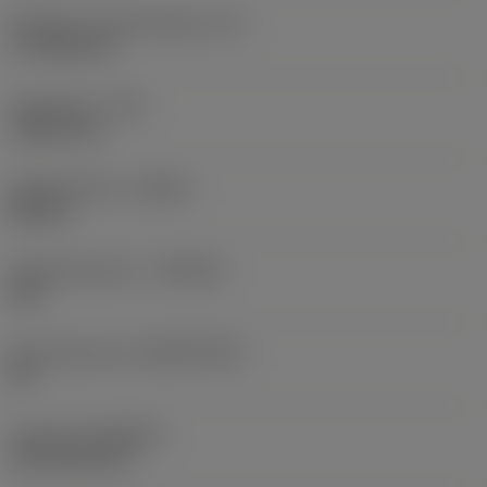
Effectieve snijkantlengte
(LE)
17,7439 mm
Hoekradius
(RE)
1,5875 mm
Spoedrichting
(HAND)
Neutral
Hardmetaalsoort
(GRADE)
235
Basismateriaal
(SUBSTRATE)
HC
Coating
(COATING)
CVD TiCN+TiN