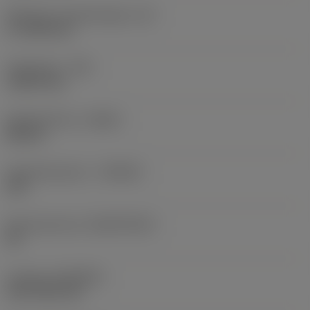
Effectieve snijkantlengte
(LE)
17,7439 mm
Hoekradius
(RE)
1,5875 mm
Spoedrichting
(HAND)
Neutral
Hardmetaalsoort
(GRADE)
235
Basismateriaal
(SUBSTRATE)
HC
Coating
(COATING)
CVD TiCN+TiN