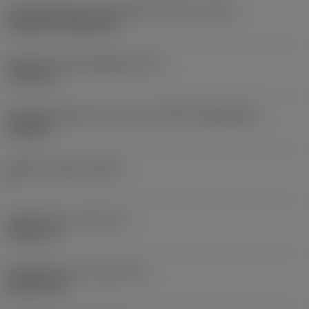
Montagestijlcode wisselplaat (metrisch)
(IFS)
Cylindrical fixing hole
Diameter bevestigingsgat
(D1)
7,925 mm
Wisselplaatgrootte en vorm
(CUTINT_SIZESHAPE)
CN1906
Snijkant telling
(CEDC)
2
Ingeschreven cirkel
(IC)
19,05 mm
Wisselplaat vorm code
(SC)
Rhombic 80