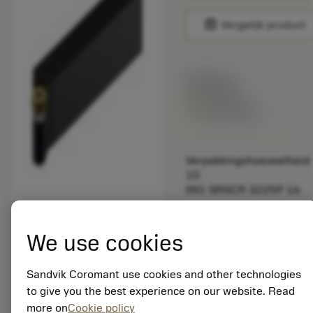
balance
Vergelijk product
Lijstprijs:
33.70 EUR
Beschikbaar
Verpakkingshoeveelheid:
10
ISO: SRSCR 3225P 16
Materiaal-ID:
5725824
We use cookies
EAN: 10621144
ANSI: CNMM 644-HR
Sandvik Coromant use cookies and other technologies
235
to give you the best experience on our website. Read
Generieke
more on
Cookie policy