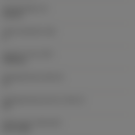
Wisselplaatdikte
(S)
6,35 mm
Hoofd vrijloophoek
(AN)
0 °
Gewicht van item
(WT)
0,0262 kg
Wisselplaatzitting
(SSC_M)
19
Wisselplaatzitting code inch
(SSC_N)
3/4
Release date
(ValFrom20)
02-11-1992