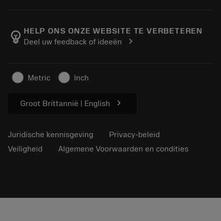
Bestelling
Rekenmachines en apps
Over Sandvik Coromant
Retour
Catalogi en handboeken
Manufacturing wellness
Volg uw bestelling
HELP ONS ONZE WEBSITE TE VERBETEREN
emoji_objects
chevron_right
Deel uw feedback of ideeën
Loopbaan
Vraag een offerte aan
Duurzaam ondernemen
Artikelen
Metric
Inch
Voor de pers
chevron_right
Groot Brittannië | English
Juridische kennisgeving
Privacy-beleid
Veiligheid
Algemene Voorwaarden en condities