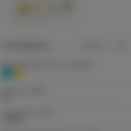
Productgegevens
Metrisch
Inch
Materiaalklassificatie niveau 1
(TMC1ISO)
P
M
Geometrie
(CBMD)
HR
Type bewerking
(CTPT)
roughing