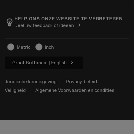
Bestelling
Rekenmachines en apps
Over Sandvik Coromant
Retour
Catalogi en handboeken
Manufacturing wellness
Volg uw bestelling
HELP ONS ONZE WEBSITE TE VERBETEREN
emoji_objects
chevron_right
Deel uw feedback of ideeën
Loopbaan
Vraag een offerte aan
Duurzaam ondernemen
Artikelen
Metric
Inch
Voor de pers
chevron_right
Groot Brittannië | English
Juridische kennisgeving
Privacy-beleid
Veiligheid
Algemene Voorwaarden en condities