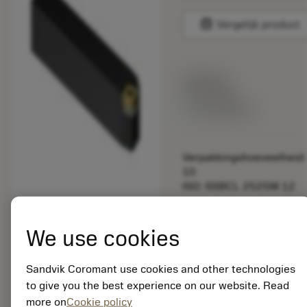
balance
Vergelijk product
Lijstprijs:
33.70 EUR
Beschikbaar
Verpakkingshoeveelheid:
10
ISO: SSBCL 2525M 12
Materiaal-ID:
5725824
We use cookies
EAN: 10621144
ANSI: CNMM 644-HR
Sandvik Coromant use cookies and other technologies
235
to give you the best experience on our website. Read
Generieke
more on
Cookie policy