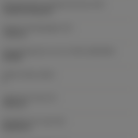
Montagestijlcode wisselplaat (metrisch)
(IFS)
Cylindrical fixing hole
Diameter bevestigingsgat
(D1)
7,925 mm
Wisselplaatgrootte en vorm
(CUTINT_SIZESHAPE)
CN1906
Snijkant telling
(CEDC)
2
Ingeschreven cirkel
(IC)
19,05 mm
Wisselplaat vorm code
(SC)
Rhombic 80