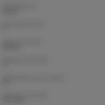
Wisselplaatdikte
(S)
6,35 mm
Hoofd vrijloophoek
(AN)
0 °
Gewicht van item
(WT)
0,0262 kg
Wisselplaatzitting
(SSC_M)
19
Wisselplaatzitting code inch
(SSC_N)
3/4
Release date
(ValFrom20)
02-11-1992