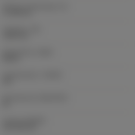
Effectieve snijkantlengte
(LE)
17,7439 mm
Hoekradius
(RE)
1,5875 mm
Spoedrichting
(HAND)
Neutral
Hardmetaalsoort
(GRADE)
235
Basismateriaal
(SUBSTRATE)
HC
Coating
(COATING)
CVD TiCN+TiN