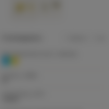
Productgegevens
Metrisch
Inch
Materiaalklassificatie niveau 1
(TMC1ISO)
P
M
Geometrie
(CBMD)
HR
Type bewerking
(CTPT)
roughing