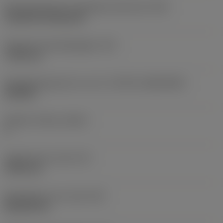
Montagestijlcode wisselplaat (metrisch)
(IFS)
Cylindrical fixing hole
Diameter bevestigingsgat
(D1)
7,925 mm
Wisselplaatgrootte en vorm
(CUTINT_SIZESHAPE)
CN1906
Snijkant telling
(CEDC)
2
Ingeschreven cirkel
(IC)
19,05 mm
Wisselplaat vorm code
(SC)
Rhombic 80