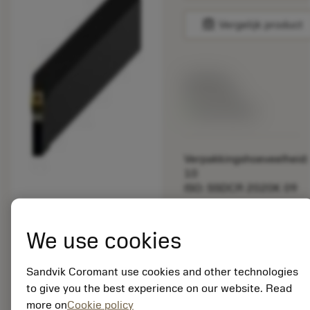
balance
Vergelijk product
Lijstprijs:
33.70 EUR
Beschikbaar
Verpakkingshoeveelheid:
10
ISO: SSDCR 2020K 09
Materiaal-ID:
5725824
We use cookies
EAN: 10621144
ANSI: CNMM 644-HR
Sandvik Coromant use cookies and other technologies
235
to give you the best experience on our website. Read
Generieke
more on
Cookie policy