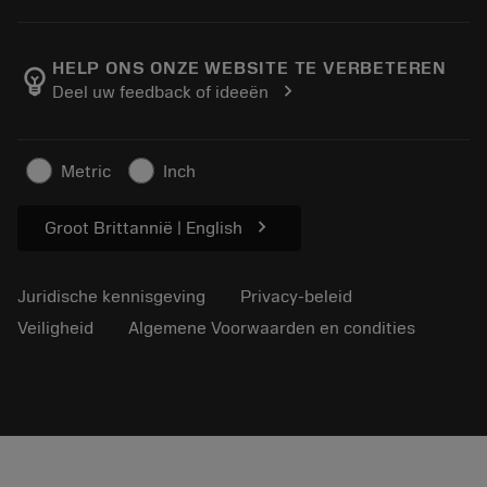
Bestelling
Rekenmachines en apps
Over Sandvik Coromant
Retour
Catalogi en handboeken
Manufacturing wellness
Volg uw bestelling
HELP ONS ONZE WEBSITE TE VERBETEREN
emoji_objects
chevron_right
Deel uw feedback of ideeën
Loopbaan
Vraag een offerte aan
Duurzaam ondernemen
Artikelen
Metric
Inch
Voor de pers
chevron_right
Groot Brittannië | English
Juridische kennisgeving
Privacy-beleid
Veiligheid
Algemene Voorwaarden en condities