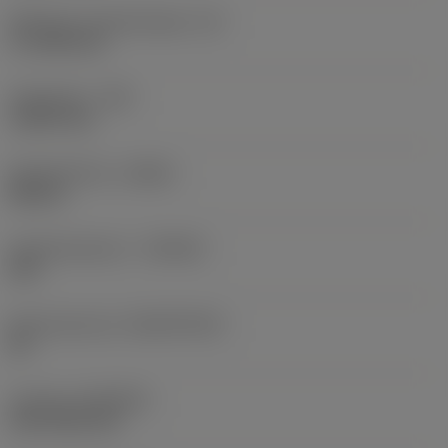
Effectieve snijkantlengte
(LE)
17,7439 mm
Hoekradius
(RE)
1,5875 mm
Spoedrichting
(HAND)
Neutral
Hardmetaalsoort
(GRADE)
235
Basismateriaal
(SUBSTRATE)
HC
Coating
(COATING)
CVD TiCN+TiN