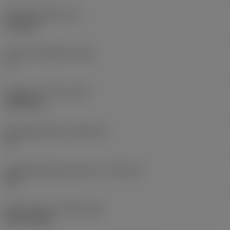
Wisselplaatdikte
(S)
6,35 mm
Hoofd vrijloophoek
(AN)
0 °
Gewicht van item
(WT)
0,0262 kg
Wisselplaatzitting
(SSC_M)
19
Wisselplaatzitting code inch
(SSC_N)
3/4
Release date
(ValFrom20)
02-11-1992