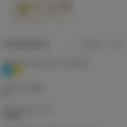
Productgegevens
Metrisch
Inch
Materiaalklassificatie niveau 1
(TMC1ISO)
P
M
Geometrie
(CBMD)
HR
Type bewerking
(CTPT)
roughing