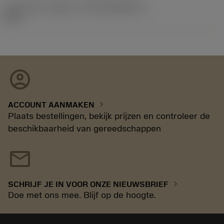
Introductie vrijgave id
(RELEASEPACK)
92.3
account_circle
chevron_right
ACCOUNT AANMAKEN
Plaats bestellingen, bekijk prijzen en controleer de
beschikbaarheid van gereedschappen
mail
chevron_right
SCHRIJF JE IN VOOR ONZE NIEUWSBRIEF
Doe met ons mee. Blijf op de hoogte.