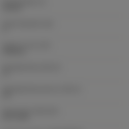
Wisselplaatdikte
(S)
6,35 mm
Hoofd vrijloophoek
(AN)
0 °
Gewicht van item
(WT)
0,0262 kg
Wisselplaatzitting
(SSC_M)
19
Wisselplaatzitting code inch
(SSC_N)
3/4
Release date
(ValFrom20)
02-11-1992