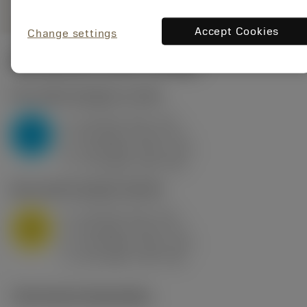
Accept Cookies
Change settings
Startwaarden
(KAPR
95 deg
)
P2.1.Z.AN
,
Hardheid: 175 HB
a
10 mm (2.4 - 13)
p
P
f
0.8 mm/r (0.5 - 1.1)
n
h
0.8 mm/r (0.5 - 1.1)
ex
v
75 m/min (95 - 60)
c
M1.0.Z.AQ
,
Hardheid: 200 HB
a
10 mm (2.4 - 13)
p
M
f
0.8 mm/r (0.5 - 1.1)
n
h
0.8 mm/r (0.5 - 1.1)
ex
v
65 m/min (90 - 50)
c
Technische illustraties