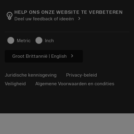
Over Sandvik Coromant
Retour
Catalogi en handboeken
Manufacturing wellness
Volg uw bestelling
HELP ONS ONZE WEBSITE TE VERBETEREN
emoji_objects
chevron_right
Deel uw feedback of ideeën
Loopbaan
Vraag een offerte aan
Duurzaam ondernemen
Artikelen
Metric
Inch
Voor de pers
chevron_right
Groot Brittannië | English
Juridische kennisgeving
Privacy-beleid
Veiligheid
Algemene Voorwaarden en condities