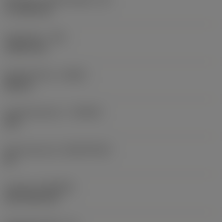
17,7439 mm
Hoekradius
(RE)
1,5875 mm
Spoedrichting
(HAND)
Neutral
Hardmetaalsoort
(GRADE)
235
Basismateriaal
(SUBSTRATE)
HC
Coating
(COATING)
CVD TiCN+TiN