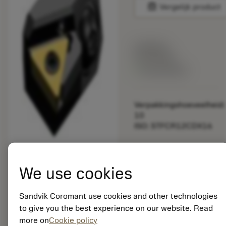
balance
Vergelijk product
Lijstprijs:
33.70 EUR
Beschikbaar
Verpakkingshoeveelheid:
10
ISO: STFCR12CDX16
Materiaal-ID:
5725824
We use cookies
EAN: 10621144
ANSI: CNMM 644-HR
235
Sandvik Coromant use cookies and other technologies
to give you the best experience on our website. Read
Generieke
deployed_code
Toon 3D model
remove
add
more on
Cookie policy
weergave
shopping_cart
Voeg t