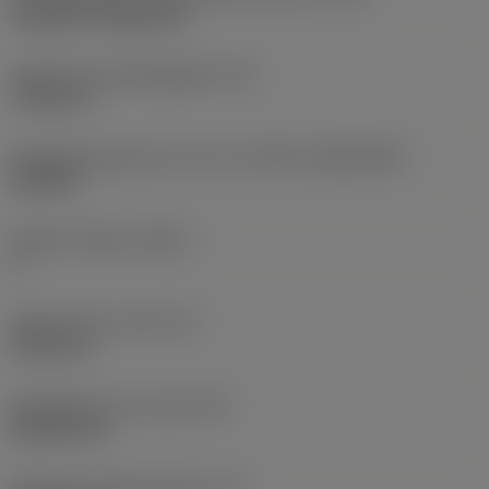
Cylindrical fixing hole
Diameter bevestigingsgat
(D1)
7,925 mm
Wisselplaatgrootte en vorm
(CUTINT_SIZESHAPE)
CN1906
Snijkant telling
(CEDC)
2
Ingeschreven cirkel
(IC)
19,05 mm
Wisselplaat vorm code
(SC)
Rhombic 80
Effectieve snijkantlengte
(LE)