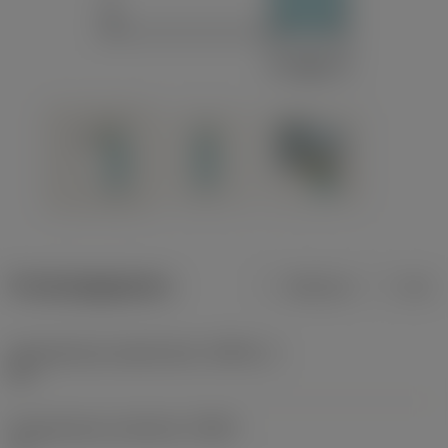
Productgegevens
Metrisch
Inch
Gereedschap snijkanthoek
(KAPR_1)
91 °
Gereedschap instelhoek
(PSIR)