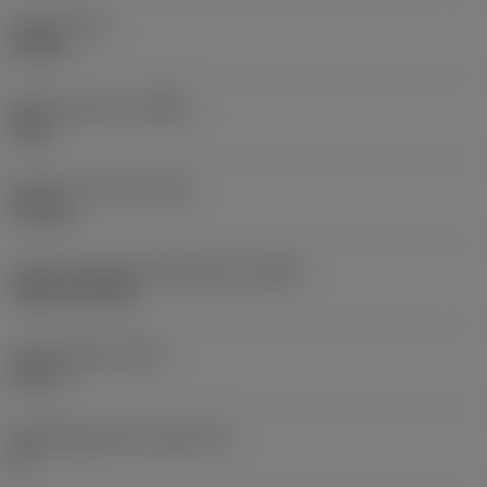
Koppel
(TQ)
0,9 Nm
Body materiaal
(BMC)
Staal
Gewicht van item
(WT)
0,03 kg
Hoofd wisselplaat identificatie
(MIID)
TCMT 09 02 04
Totale lengte
(OAL)
60 mm
Wisselplaatzitting
(SSC_M)
09