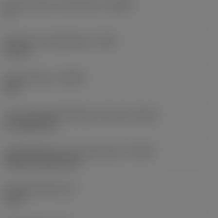
Body hoek aan machinekant
(BAMS)
0 °
Maximale uitsteeklengte
(OHX)
13 mm
Spoedrichting
(HAND)
Left
Code koelmiddel uitgang-uitvoering
(CXSC)
no coolant exit
Koelmiddelinvoer uitvoeringscode
(CNSC)
without coolant entry
Schachtbreedte
(B)
8 mm