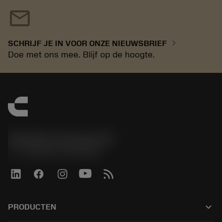
mail
chevron_right
SCHRIJF JE IN VOOR ONZE NIEUWSBRIEF
Doe met ons mee. Blijf op de hoogte.
Sandvik Coromant UK
phone
+44 (0)121 368 0305
keyboard_arrow_down
PRODUCTEN