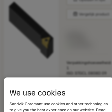
balance
Vergelijk product
Lijstprijs:
97.70 GBP
Beschikbaar
Verpakkingshoeveelheid:
1
ISO: STGCL 0808D 09
Materiaal-ID:
5751483
We use cookies
EAN: 10388976
ANSI: STGCL 0808D
Sandvik Coromant use cookies and other technologies
09
to give you the best experience on our website. Read