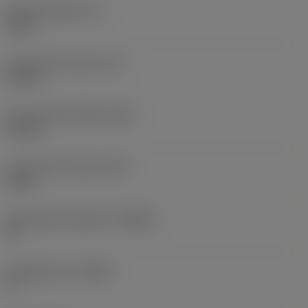
Schachthoogte
(H)
8 mm
Functionele lengte
(LF)
60 mm
Functionele breedte
(WF)
10 mm
Functionele hoogte
(HF)
8 mm
Spaanhoek loodrecht
(GAMO)
0 °
Hellingshoek
(LAMS)
0 °