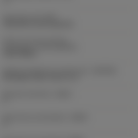
-1 °
Opspantype code
(MTP)
clamp with screw through hole
Deel2 van snij-item interface-
aanduidingen
(CUTINT_MASTER)
TCMT 090204
Adaptieve koppeling aan machine kant
(ADINTMS)
Rectangular shank -metric: 8 x 8
Maximale infreeshoek
(RMPX)
0 °
Body hoek aan werkstukkant
(BAWS)
0 °