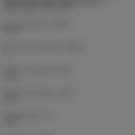
Cylindrical shank without clamping features
(without flange) -metric: 10.00
Minimale gatdiameter
(DMIN)
13 mm
Body hoek aan machinekant
(BAMS)
0 °
Minimale uitsteeklengte
(OHN)
21 mm
Maximale uitsteeklengte
(OHX)
60 mm
Bruikbare lengte
(LU)
60 mm