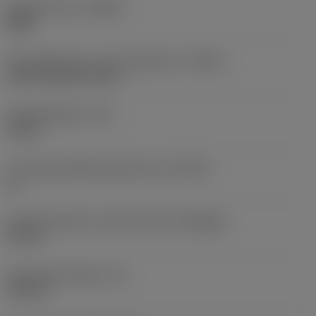
Spoedrichting
(HAND)
Right
Koelmiddelinvoer uitvoeringscode
(CNSC)
axial concentric entry
Koelmiddeldruk
(CP)
10 bar
Locatiehulpmiddel eigenschap
(LOCAP)
Ja
Aansluitdiameter machine zijde
(DCONMS)
10 mm
Functionele lengte
(LF)
150 mm