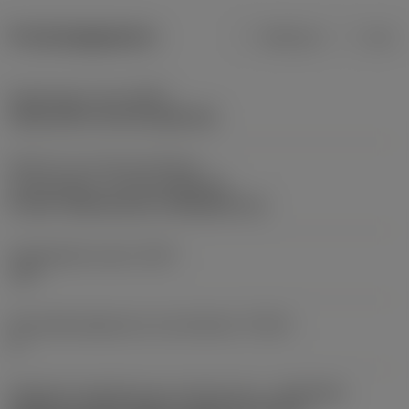
Productgegevens
Metrisch
Inch
Opspantype code
(MTP)
clamp with screw through hole
Deel2 van snij-item interface-
aanduidingen
(CUTINT_MASTER)
U-Lock -internal size 11 (R166.0L-11)
Vrijloophoek axiaal
(ALP)
-15 °
Schroefdraadspiraal correctiehoek
(THCA)
1 °
Adaptieve koppeling aan machine kant
(ADINTMS)