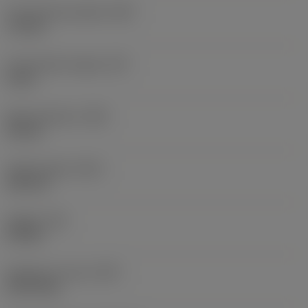
Functionele breedte
(WF)
7,2 mm
Functionele hoogte
(HF)
0 mm
Body-diameter
(BD)
10 mm
Totale lengte
(OAL)
150 mm
Koppel
(TQ)
0,9 Nm
Gewicht van item
(WT)
0,1379 kg