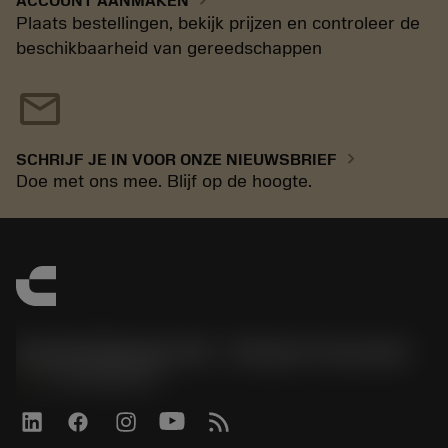
ACCOUNT AANMAKEN
Plaats bestellingen, bekijk prijzen en controleer de
beschikbaarheid van gereedschappen
mail
chevron_right
SCHRIJF JE IN VOOR ONZE NIEUWSBRIEF
Doe met ons mee. Blijf op de hoogte.
Sandvik Benelux B.V. - Division Coromant
phone
+31108080280