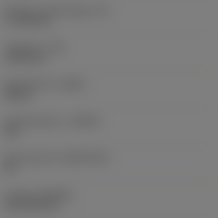
Effectieve snijkantlengte
(LE)
17,7439 mm
Hoekradius
(RE)
1,5875 mm
Spoedrichting
(HAND)
Neutral
Hardmetaalsoort
(GRADE)
235
Basismateriaal
(SUBSTRATE)
HC
Coating
(COATING)
CVD TiCN+TiN