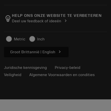
Bestelling
Rekenmachines en apps
Over Sandvik Coromant
Retour
Catalogi en handboeken
Manufacturing wellness
Volg uw bestelling
HELP ONS ONZE WEBSITE TE VERBETEREN
emoji_objects
chevron_right
Deel uw feedback of ideeën
Loopbaan
Vraag een offerte aan
Duurzaam ondernemen
Artikelen
Metric
Inch
Voor de pers
chevron_right
Groot Brittannië | English
Juridische kennisgeving
Privacy-beleid
Veiligheid
Algemene Voorwaarden en condities