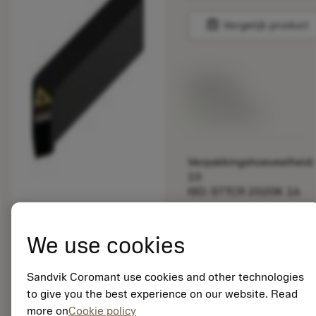
balance
Vergelijk product
Lijstprijs:
33.70 EUR
Beschikbaar
Verpakkingshoeveelheid:
10
ISO: STTCR 2020K 16
Materiaal-ID:
5725824
We use cookies
EAN: 10621144
ANSI: CNMM 644-HR
Sandvik Coromant use cookies and other technologies
235
to give you the best experience on our website. Read
Generieke
more on
Cookie policy