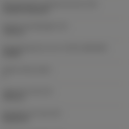
Montagestijlcode wisselplaat (metrisch)
(IFS)
Cylindrical fixing hole
Diameter bevestigingsgat
(D1)
7,925 mm
Wisselplaatgrootte en vorm
(CUTINT_SIZESHAPE)
CN1906
Snijkant telling
(CEDC)
2
Ingeschreven cirkel
(IC)
19,05 mm
Wisselplaat vorm code
(SC)
Rhombic 80