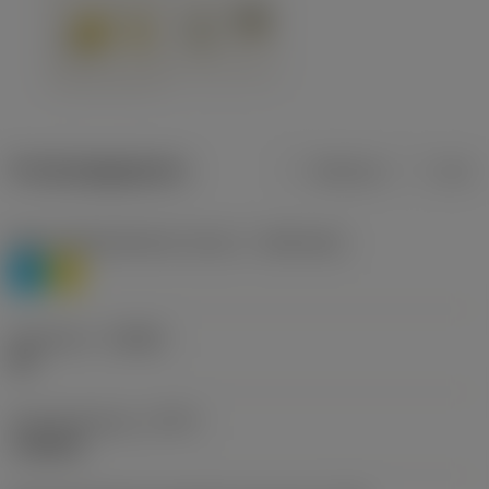
Productgegevens
Metrisch
Inch
Materiaalklassificatie niveau 1
(TMC1ISO)
P
M
Geometrie
(CBMD)
HR
Type bewerking
(CTPT)
roughing