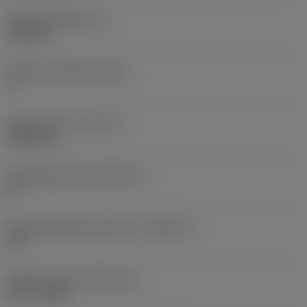
Wisselplaatdikte
(S)
6,35 mm
Hoofd vrijloophoek
(AN)
0 °
Gewicht van item
(WT)
0,0262 kg
Wisselplaatzitting
(SSC_M)
19
Wisselplaatzitting code inch
(SSC_N)
3/4
Release date
(ValFrom20)
02-11-1992