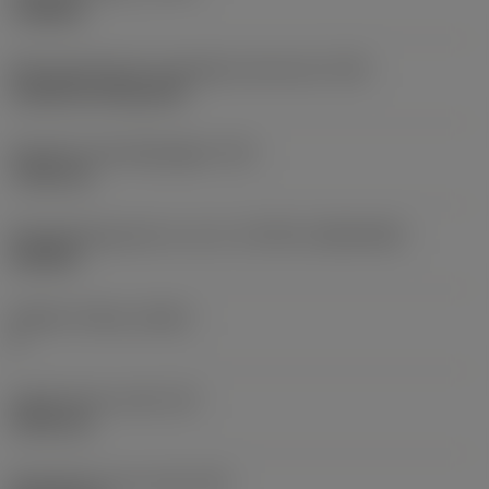
roughing
Montagestijlcode wisselplaat (metrisch)
(IFS)
Cylindrical fixing hole
Diameter bevestigingsgat
(D1)
7,925 mm
Wisselplaatgrootte en vorm
(CUTINT_SIZESHAPE)
CN1906
Snijkant telling
(CEDC)
2
Ingeschreven cirkel
(IC)
19,05 mm
Wisselplaat vorm code
(SC)