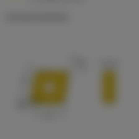
c
Technische illustraties