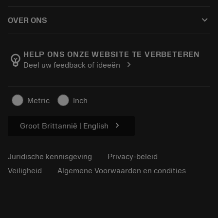
Hoe te kopen
Handleidingen en tutorials
Tailor Made
keyboard_arrow_down
OVER ONS
Bestelling
Rekenmachines en apps
Over Sandvik Coromant
Retour
Catalogi en handboeken
Manufacturing wellness
Volg uw bestelling
HELP ONS ONZE WEBSITE TE VERBETEREN
emoji_objects
chevron_right
Deel uw feedback of ideeën
Loopbaan
Vraag een offerte aan
Duurzaam ondernemen
Artikelen
Metric
Inch
Voor de pers
chevron_right
Groot Brittannië | English
Juridische kennisgeving
Privacy-beleid
Veiligheid
Algemene Voorwaarden en condities