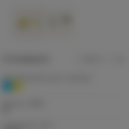
Productgegevens
Metrisch
Inch
Materiaalklassificatie niveau 1
(TMC1ISO)
P
M
Geometrie
(CBMD)
HR
Type bewerking
(CTPT)