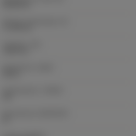
Rhombic 80
Effectieve snijkantlengte
(LE)
17,7439 mm
Hoekradius
(RE)
1,5875 mm
Spoedrichting
(HAND)
Neutral
Hardmetaalsoort
(GRADE)
235
Basismateriaal
(SUBSTRATE)
HC