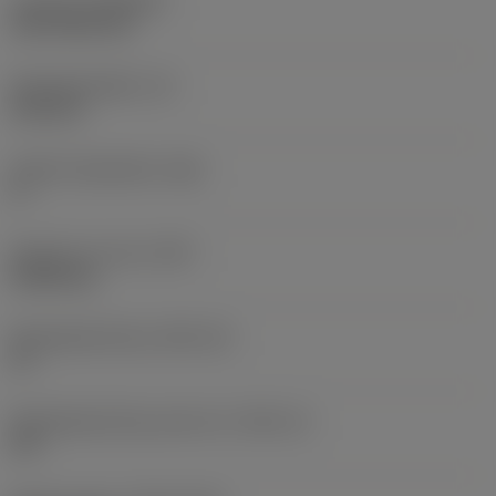
Coating
(COATING)
CVD TiCN+TiN
Wisselplaatdikte
(S)
6,35 mm
Hoofd vrijloophoek
(AN)
0 °
Gewicht van item
(WT)
0,0262 kg
Wisselplaatzitting
(SSC_M)
19
Wisselplaatzitting code inch
(SSC_N)
3/4