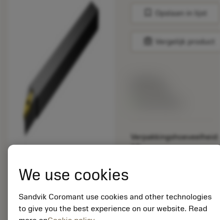
bookmark
Opslaan in lijst
balance
Vergelijk product
Lijstprijs:
33.70 EUR
Beschikbaar
Verpakkingshoeveelheid:
10
ISO: SVJBR 0810K 11-
S-B1
We use cookies
Materiaal-ID:
5725824
Sandvik Coromant use cookies and other technologies
EAN: 10621144
to give you the best experience on our website. Read
ANSI: CNMM 644-HR