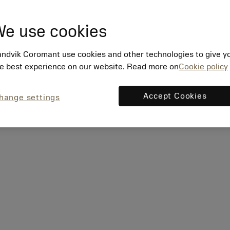
e use cookies
ndvik Coromant use cookies and other technologies to give y
e best experience on our website. Read more on
Cookie policy
Accept Cookies
hange settings