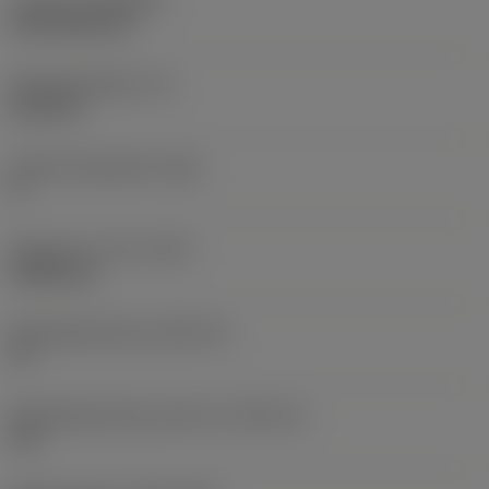
Coating
(COATING)
CVD TiCN+TiN
Wisselplaatdikte
(S)
6,35 mm
Hoofd vrijloophoek
(AN)
0 °
Gewicht van item
(WT)
0,0262 kg
Wisselplaatzitting
(SSC_M)
19
Wisselplaatzitting code inch
(SSC_N)
3/4