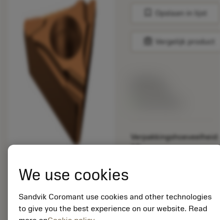
bookmark
Opslaan in lijst
balance
Vergelijk product
Lijstprijs:
33.70 EUR
Beschikbaar
Verpakkingshoeveelheid:
10
ISO: TCGT 09 02 02L-K
1115
We use cookies
Materiaal-ID:
5725824
Sandvik Coromant use cookies and other technologies
EAN: 10621144
to give you the best experience on our website. Read
ANSI: CNMM 644-HR