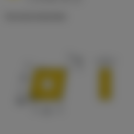
c
Technische illustraties