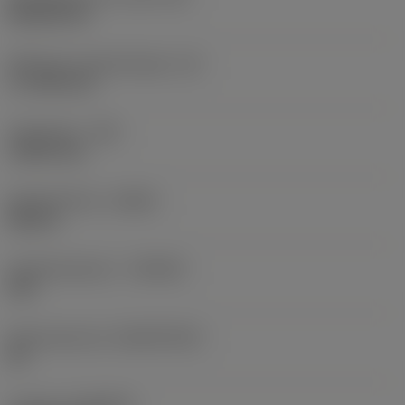
Rhombic 80
Effectieve snijkantlengte
(LE)
17,7439 mm
Hoekradius
(RE)
1,5875 mm
Spoedrichting
(HAND)
Neutral
Hardmetaalsoort
(GRADE)
235
Basismateriaal
(SUBSTRATE)
HC