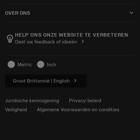
Hoe te kopen
Handleidingen en tutorials
Tailor Made
keyboard_arrow_down
OVER ONS
Bestelling
Rekenmachines en apps
Over Sandvik Coromant
Retour
Catalogi en handboeken
Manufacturing wellness
Volg uw bestelling
HELP ONS ONZE WEBSITE TE VERBETEREN
emoji_objects
chevron_right
Deel uw feedback of ideeën
Loopbaan
Vraag een offerte aan
Duurzaam ondernemen
Artikelen
Metric
Inch
Voor de pers
chevron_right
Groot Brittannië | English
Juridische kennisgeving
Privacy-beleid
Veiligheid
Algemene Voorwaarden en condities