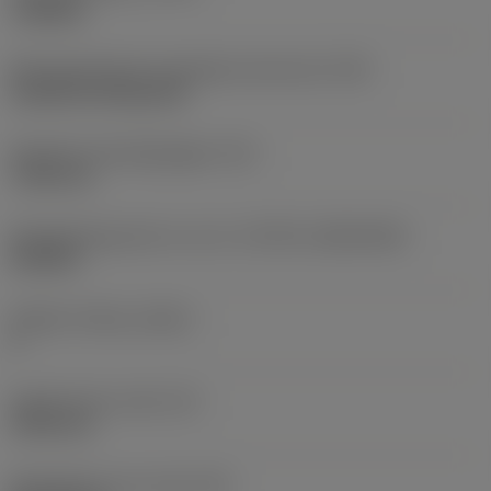
roughing
Montagestijlcode wisselplaat (metrisch)
(IFS)
Cylindrical fixing hole
Diameter bevestigingsgat
(D1)
7,925 mm
Wisselplaatgrootte en vorm
(CUTINT_SIZESHAPE)
CN1906
Snijkant telling
(CEDC)
2
Ingeschreven cirkel
(IC)
19,05 mm
Wisselplaat vorm code
(SC)