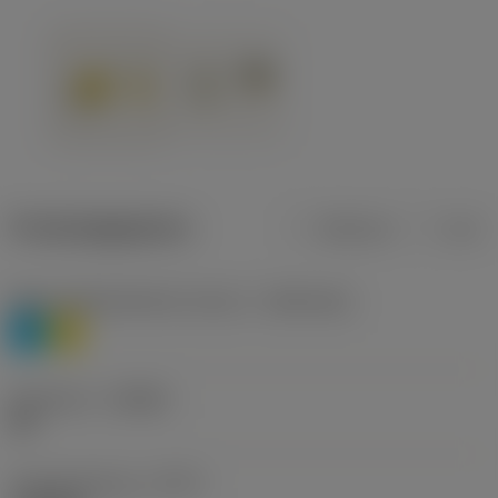
Productgegevens
Metrisch
Inch
Materiaalklassificatie niveau 1
(TMC1ISO)
P
M
Geometrie
(CBMD)
HR
Type bewerking
(CTPT)