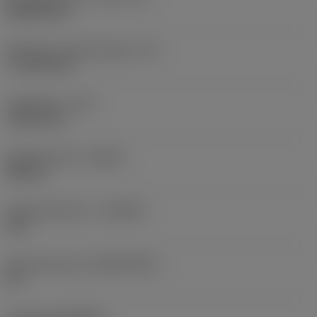
Rhombic 80
Effectieve snijkantlengte
(LE)
17,7439 mm
Hoekradius
(RE)
1,5875 mm
Spoedrichting
(HAND)
Neutral
Hardmetaalsoort
(GRADE)
235
Basismateriaal
(SUBSTRATE)
HC