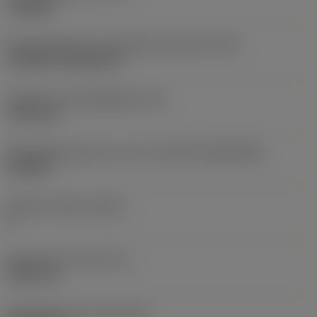
roughing
Montagestijlcode wisselplaat (metrisch)
(IFS)
Cylindrical fixing hole
Diameter bevestigingsgat
(D1)
7,925 mm
Wisselplaatgrootte en vorm
(CUTINT_SIZESHAPE)
CN1906
Snijkant telling
(CEDC)
2
Ingeschreven cirkel
(IC)
19,05 mm
Wisselplaat vorm code
(SC)