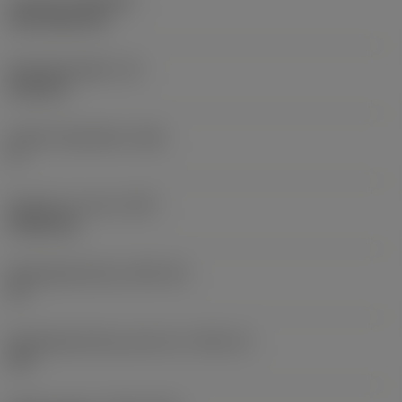
Coating
(COATING)
CVD TiCN+TiN
Wisselplaatdikte
(S)
6,35 mm
Hoofd vrijloophoek
(AN)
0 °
Gewicht van item
(WT)
0,0262 kg
Wisselplaatzitting
(SSC_M)
19
Wisselplaatzitting code inch
(SSC_N)
3/4