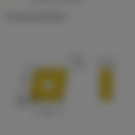
c
Technische illustraties