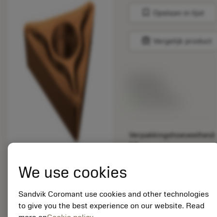
bookmark
Opslaan in lijst
balance
Vergelijk product
Lijstprijs:
33.70 EUR
Beschikbaar
Verpakkingshoeveelheid:
10
ISO: TCGT 11 02 04-
UM 1125
We use cookies
Materiaal-ID:
5725824
Sandvik Coromant use cookies and other technologies
EAN: 10621144
to give you the best experience on our website. Read
ANSI: CNMM 644-HR