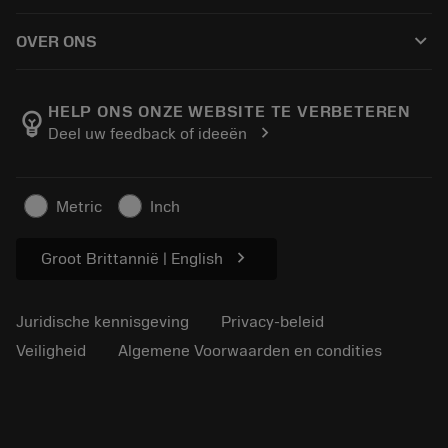
Hoe te kopen
Handleidingen en tutorials
Tailor Made
keyboard_arrow_down
OVER ONS
Bestelling
Rekenmachines en apps
Over Sandvik Coromant
Retour
Catalogi en handboeken
Manufacturing wellness
Volg uw bestelling
HELP ONS ONZE WEBSITE TE VERBETEREN
emoji_objects
chevron_right
Deel uw feedback of ideeën
Loopbaan
Vraag een offerte aan
Duurzaam ondernemen
Artikelen
Metric
Inch
Voor de pers
chevron_right
Groot Brittannië | English
Juridische kennisgeving
Privacy-beleid
Veiligheid
Algemene Voorwaarden en condities