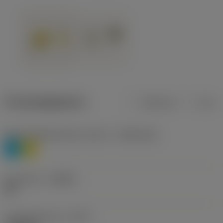
Productgegevens
Metrisch
Inch
Materiaalklassificatie niveau 1
(TMC1ISO)
P
M
Geometrie
(CBMD)
HR
Type bewerking
(CTPT)