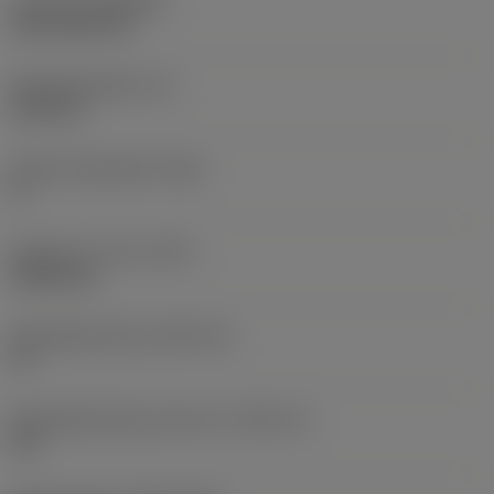
Coating
(COATING)
CVD TiCN+TiN
Wisselplaatdikte
(S)
6,35 mm
Hoofd vrijloophoek
(AN)
0 °
Gewicht van item
(WT)
0,0262 kg
Wisselplaatzitting
(SSC_M)
19
Wisselplaatzitting code inch
(SSC_N)
3/4