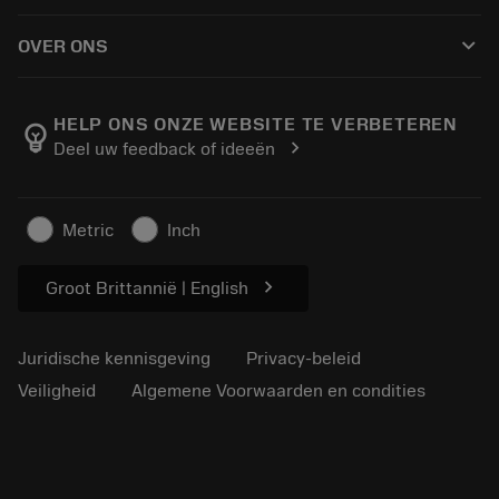
Hoe te kopen
Handleidingen en tutorials
Tailor Made
keyboard_arrow_down
OVER ONS
Bestelling
Rekenmachines en apps
Over Sandvik Coromant
Retour
Catalogi en handboeken
Manufacturing wellness
Volg uw bestelling
HELP ONS ONZE WEBSITE TE VERBETEREN
emoji_objects
chevron_right
Deel uw feedback of ideeën
Loopbaan
Vraag een offerte aan
Duurzaam ondernemen
Artikelen
Metric
Inch
Voor de pers
chevron_right
Groot Brittannië | English
Juridische kennisgeving
Privacy-beleid
Veiligheid
Algemene Voorwaarden en condities