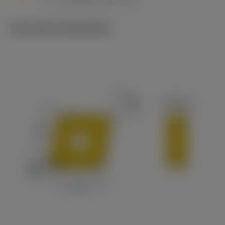
c
Technische illustraties