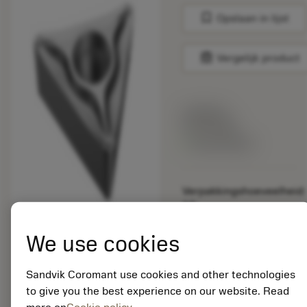
bookmark
Opslaan in lijst
balance
Vergelijk product
Lijstprijs:
33.70 EUR
Beschikbaar
Verpakkingshoeveelheid:
10
ISO: TCGT 11 03 02-
UM 5015
We use cookies
Materiaal-ID:
5725824
Sandvik Coromant use cookies and other technologies
EAN: 10621144
to give you the best experience on our website. Read
ANSI: CNMM 644-HR