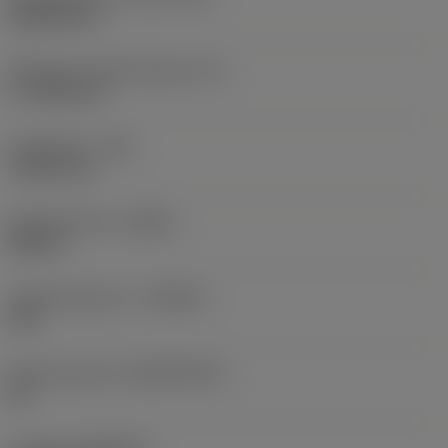
Rhombic 80
Effectieve snijkantlengte
(LE)
17,7439 mm
Hoekradius
(RE)
1,5875 mm
Spoedrichting
(HAND)
Neutral
Hardmetaalsoort
(GRADE)
235
Basismateriaal
(SUBSTRATE)
HC