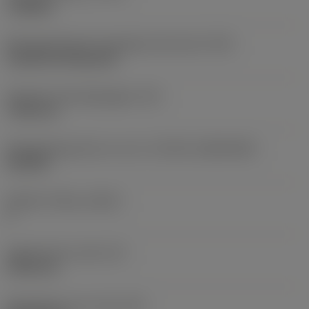
roughing
Montagestijlcode wisselplaat (metrisch)
(IFS)
Cylindrical fixing hole
Diameter bevestigingsgat
(D1)
7,925 mm
Wisselplaatgrootte en vorm
(CUTINT_SIZESHAPE)
CN1906
Snijkant telling
(CEDC)
2
Ingeschreven cirkel
(IC)
19,05 mm
Wisselplaat vorm code
(SC)