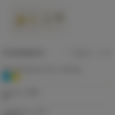
Productgegevens
Metrisch
Inch
Materiaalklassificatie niveau 1
(TMC1ISO)
P
M
Geometrie
(CBMD)
HR
Type bewerking
(CTPT)