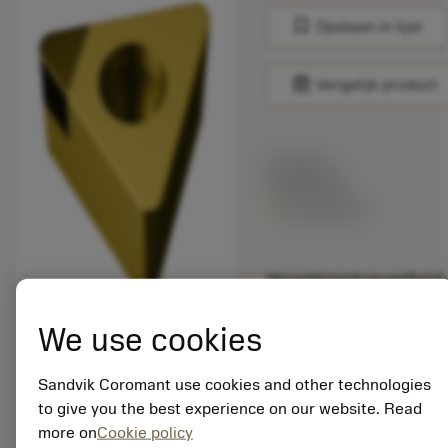
bookmark
Opslaan in lijst
balance
Vergelijk product
Lijstprijs:
55.60 EUR
Beschikbaar
Verpakkingshoeveelheid:
5
ISO:
We use cookies
TCGW06T102S01020E
7115
Sandvik Coromant use cookies and other technologies
Materiaal-ID:
7106088
to give you the best experience on our website. Read
EAN:
more on
Cookie policy