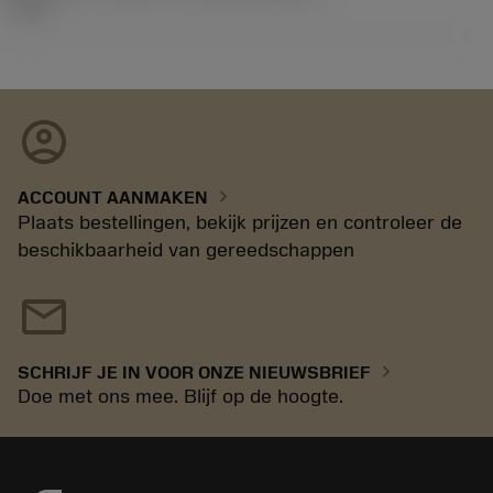
16.2
account_circle
chevron_right
ACCOUNT AANMAKEN
Plaats bestellingen, bekijk prijzen en controleer de
beschikbaarheid van gereedschappen
mail
chevron_right
SCHRIJF JE IN VOOR ONZE NIEUWSBRIEF
Doe met ons mee. Blijf op de hoogte.