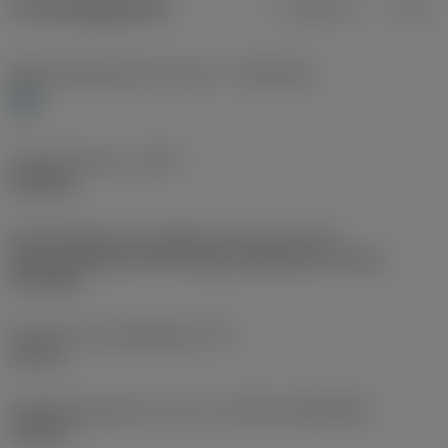
Productgegevens
Metrisch
Inch
Materiaalklassificatie niveau 1
(TMC1ISO)
H
Type bewerking
(CTPT)
finishing
Montagestijlcode wisselplaat (metrisch)
(IFS)
Partly cylindrical, 40-60 deg countersink on one or
two sides
Diameter bevestigingsgat
(D1)
2,2 mm
Wisselplaatgrootte en vorm
(CUTINT_SIZESHAPE)
TC06T1