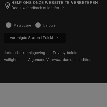
Manufacturing wellness
Volg uw bestelling
HELP ONS ONZE WEBSITE TE VERBETEREN
emoji_objects
chevron_right
Deel uw feedback of ideeën
Loopbaan
Vraag een offerte aan
Duurzaam ondernemen
Artikelen
Metryczne
Calowe
Voor de pers
chevron_right
Verenigde Staten | Polski
Juridische kennisgeving
Privacy-beleid
Veiligheid
Algemene Voorwaarden en condities