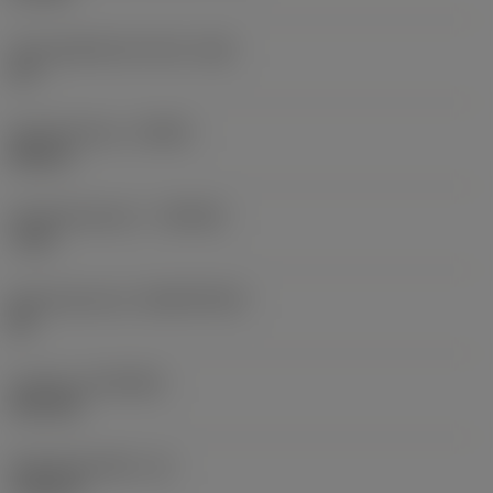
Face geleiderand hoek
(GB)
20 °
Spoedrichting
(HAND)
Neutral
Hardmetaalsoort
(GRADE)
7115
Basismateriaal
(SUBSTRATE)
BC
Coating
(COATING)
PVD TiN
Wisselplaatdikte
(S)
1,98 mm