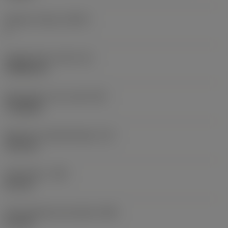
Snijkant telling
(CEDC)
1
Ingeschreven cirkel
(IC)
3,9688 mm
Wisselplaat vorm code
(SC)
Triangular
Effectieve snijkantlengte
(LE)
1,95 mm
Hoekradius
(RE)
0,2 mm
Vlak geleiderand breedte
(BN)
0,1 mm