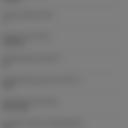
Hoofd vrijloophoek
(AN)
7 °
Gewicht van item
(WT)
0,0004 kg
Wisselplaatzitting
(SSC_M)
06
Wisselplaatzitting code inch
(SSC_N)
5/32
Release date
(ValFrom20)
22-09-2016
Introductie vrijgave id
(RELEASEPACK)