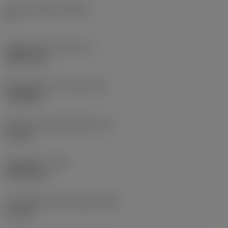
Snijkant telling
(CEDC)
3
Ingeschreven cirkel
(IC)
5,5563 mm
Wisselplaat vorm code
(SC)
Triangular
Effectieve snijkantlengte
(LE)
1,8 mm
Hoekradius
(RE)
0,3969 mm
Vlak geleiderand breedte
(BN)
0,1 mm