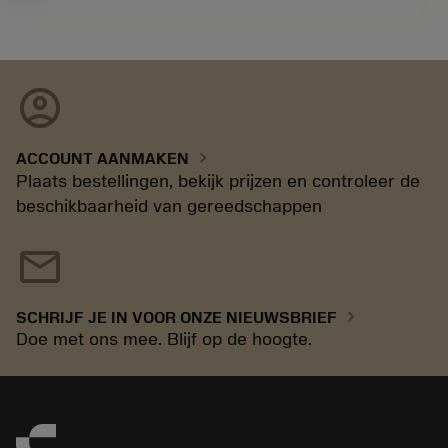
account_circle
chevron_right
ACCOUNT AANMAKEN
Plaats bestellingen, bekijk prijzen en controleer de
beschikbaarheid van gereedschappen
mail
chevron_right
SCHRIJF JE IN VOOR ONZE NIEUWSBRIEF
Doe met ons mee. Blijf op de hoogte.