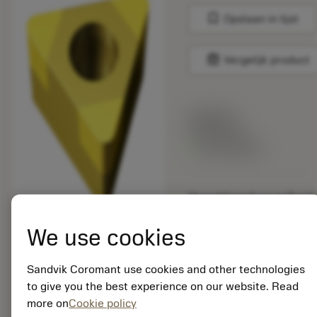
bookmark
Opslaan in lijst
balance
Vergelijk product
Lijstprijs:
96.80 EUR
Beschikbaar
Verpakkingshoeveelheid:
5
ISO:
We use cookies
TCGW090204S01030F
7015
Sandvik Coromant use cookies and other technologies
Materiaal-ID:
to give you the best experience on our website. Read
6155501
more on
Cookie policy
EAN: 26155501