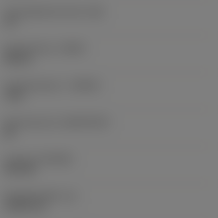
Face geleiderand hoek
(GB)
30 °
Spoedrichting
(HAND)
Neutral
Hardmetaalsoort
(GRADE)
7015
Basismateriaal
(SUBSTRATE)
BC
Coating
(COATING)
PVD TiN
Wisselplaatdikte
(S)
2,3813 mm