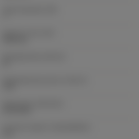
Hoofd vrijloophoek
(AN)
7 °
Gewicht van item
(WT)
0,0011 kg
Wisselplaatzitting
(SSC_M)
09
Wisselplaatzitting code inch
(SSC_N)
7/32
Release date
(ValFrom20)
25-02-2012
Introductie vrijgave id
(RELEASEPACK)
12.1