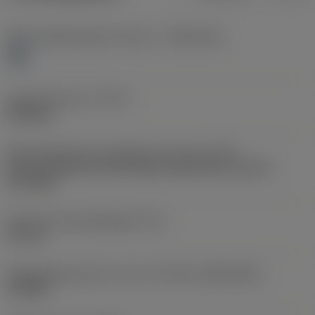
Materiaalklassificatie niveau 1
(TMC1ISO)
H
Type bewerking
(CTPT)
finishing
Montagestijlcode wisselplaat (metrisch)
(IFS)
Partly cylindrical, 40-60 deg countersink on one or
two sides
Diameter bevestigingsgat
(D1)
2,5 mm
Wisselplaatgrootte en vorm
(CUTINT_SIZESHAPE)
TC0902