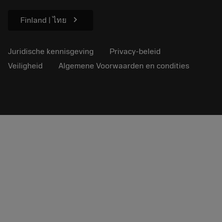
Duurzaamheid
chevron_right
Finland | ไทย
Juridische kennisgeving
Privacy-beleid
Veiligheid
Algemene Voorwaarden en condities