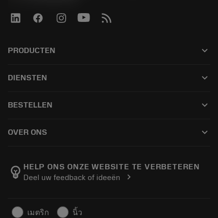
keyboard_arrow_down
PRODUCTEN
Alle producten
keyboard_arrow_down
DIENSTEN
CoroPlus® Tool Guide
Recycling
Tool Assembly
keyboard_arrow_down
BESTELLEN
Reconditionering
Tailor Made
Hoe te kopen
Kennis
Catalogi
keyboard_arrow_down
OVER ONS
Order
E-learning
Loopbaan
Voeg toe aan retourwinkelwagen
Evenementen en opleidingen
Over Sandvik Coromant
Volg uw bestelling
Tool ID
HELP ONS ONZE WEBSITE TE VERBETEREN
emoji_objects
chevron_right
Deel uw feedback of ideeën
Vind ons
FAQ
Persberichten
Contact
Veiligheidsinformatie
เมตริก
นิ้ว