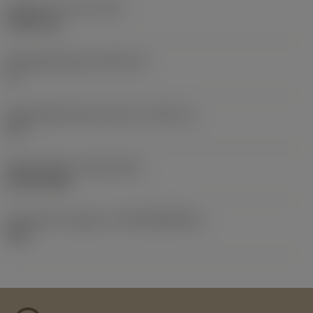
Gewicht van item
(WT)
0,0012 kg
Wisselplaatzitting
(SSC_M)
11
Wisselplaatzitting code inch
(SSC_N)
1/4
Release date
(ValFrom20)
08-09-2008
Introductie vrijgave id
(RELEASEPACK)
08.2