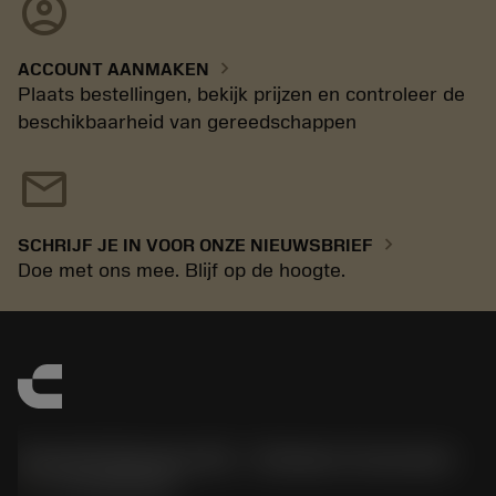
account_circle
chevron_right
ACCOUNT AANMAKEN
Plaats bestellingen, bekijk prijzen en controleer de
beschikbaarheid van gereedschappen
mail
chevron_right
SCHRIJF JE IN VOOR ONZE NIEUWSBRIEF
Doe met ons mee. Blijf op de hoogte.
Sandvik Benelux B.V. - Division Coromant
phone
+31108080280