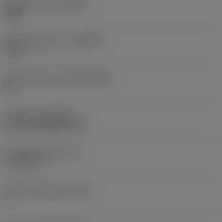
Spoedrichting
(HAND)
Right
Hardmetaalsoort
(GRADE)
1515
Basismateriaal
(SUBSTRATE)
HC
Coating
(COATING)
CVD TiCN+Al2O3+TiN
Wisselplaatdikte
(S)
3,175 mm
Hoofd vrijloophoek
(AN)
7 °