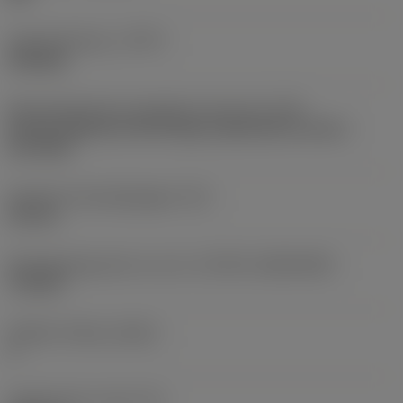
Type bewerking
(CTPT)
finishing
Montagestijlcode wisselplaat (metrisch)
(IFS)
Partly cylindrical, 40-60 deg countersink on one or
two sides
Diameter bevestigingsgat
(D1)
2,8 mm
Wisselplaatgrootte en vorm
(CUTINT_SIZESHAPE)
TC1103
Snijkant telling
(CEDC)
3
Ingeschreven cirkel
(IC)