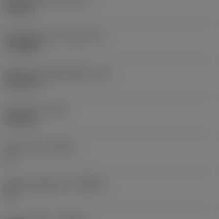
6,35 mm
Wisselplaat vorm code
(SC)
Triangular
Effectieve snijkantlengte
(LE)
10,34 mm
Hoekradius
(RE)
0,24 mm
Wiper-insert
(WEP)
Ja
Hoofd snijkanthoek
(KRINS)
91 °