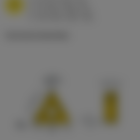
M
f
0.2 mm/r (0.05 - 0.3)
n
h
0.2 mm/r (0.05 - 0.3)
ex
v
195 m/min (220 - 150)
c
Technische illustraties