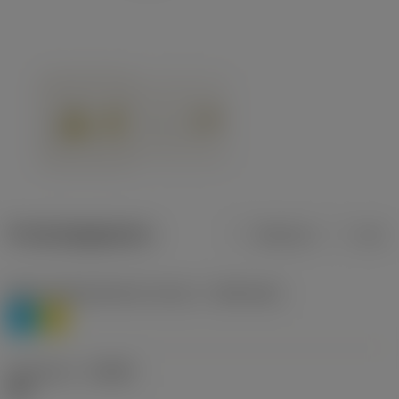
Productgegevens
Metrisch
Inch
Materiaalklassificatie niveau 1
(TMC1ISO)
P
M
Geometrie
(CBMD)
WK