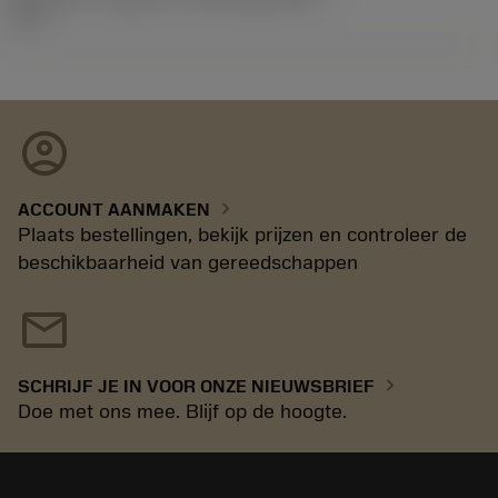
11.1
account_circle
chevron_right
ACCOUNT AANMAKEN
Plaats bestellingen, bekijk prijzen en controleer de
beschikbaarheid van gereedschappen
mail
chevron_right
SCHRIJF JE IN VOOR ONZE NIEUWSBRIEF
Doe met ons mee. Blijf op de hoogte.