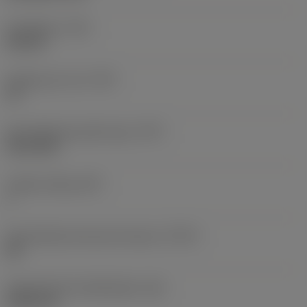
Draadtype
(TTP)
internal
Gangen per inch
(TPI)
32
Schroefdraad profiel type
(TPT)
full profile
Tanden telling
(NT)
1
Schroefdraad tolerantie klasse
(TCTR)
2B
Theoretische draadhoogte
(HA)
0,503 mm