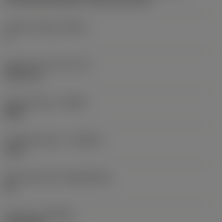
CoroThread 266/254 -internal size 16R
Snijkant telling
(CEDC)
3
Ingeschreven cirkel
(IC)
9,525 mm
Spoedrichting
(HAND)
Right
Hardmetaalsoort
(GRADE)
1125
Basismateriaal
(SUBSTRATE)
HC
Coating
(COATING)