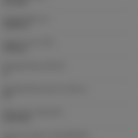
PVD TiAlN
Wisselplaatdikte
(S)
3,9688 mm
Gewicht van item
(WT)
0,0043 kg
Wisselplaatzitting
(SSC_M)
16
Wisselplaatzitting code inch
(SSC_N)
3/8
Release date
(ValFrom20)
18-02-2011
Introductie vrijgave id
(RELEASEPACK)