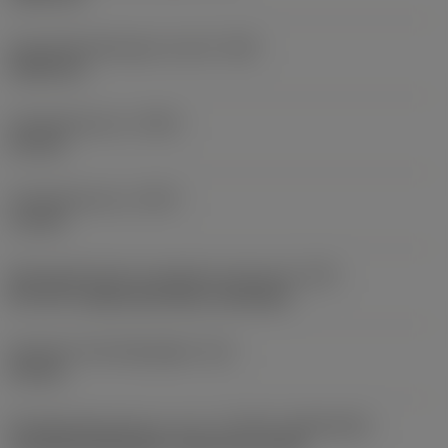
Schroefdraadhoogte verschil
(HB)
0,045 mm
Profielafstand ex
(PDX)
0,9 mm
Profielafstand ey
(PDY)
1,3 mm
Montagestijlcode wisselplaat (metrisch)
(IFS)
40°-60° countersunk hole, rail bottom
Diameter bevestigingsgat
(D1)
4,4 mm
Wisselplaatgrootte en vorm
(CUTINT_SIZESHAPE)