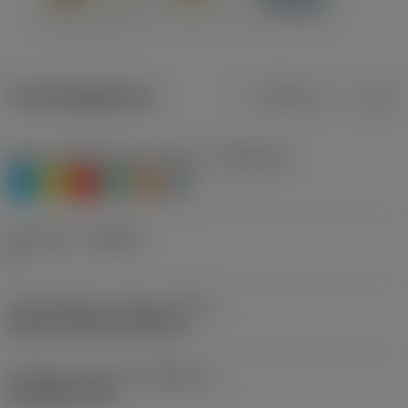
Productgegevens
Metrisch
Inch
Materiaalklassificatie niveau 1
(TMC1ISO)
P
M
K
N
S
H
Geometrie
(CBMD)
A
Schroefdraad vormtype
(THFT)
UN 60°, UNC 60°, UNF 60°
Standaard nummer
(STDNO_1)
ISO 5864-1978