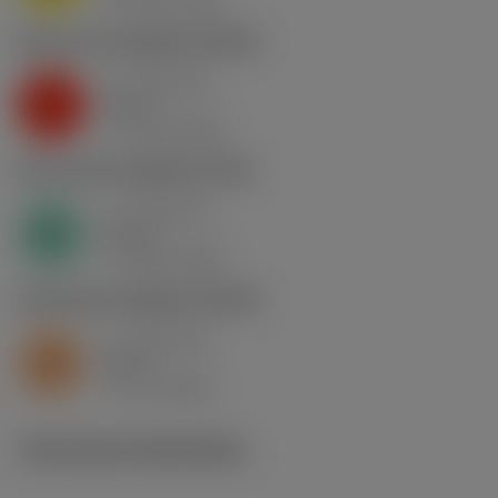
v
130 m/min
c
K2.2.C.UT
,
Hardheid: 245 HB
a
0.46 mm
p
K
nap
5
v
130 m/min
c
N1.3.C.AG
,
Hardheid: 90 HB
a
0.46 mm
p
N
nap
4
v
400 m/min
c
S2.0.Z.AG
,
Hardheid: 350 HB
a
0.46 mm
p
S
nap
5
v
15 m/min
c
Technische illustraties