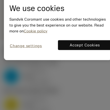
EAN: 25965643
We use cookies
ANSI: TCMT 06 T1 02-
KF 3210
Sandvik Coromant use cookies and other technologies
Generieke
deployed_code
Toon 3D model
remove
add
to give you the best experience on our website. Read
weergave
shopping_cart
Voeg t
more on
Cookie policy
Accept Cookies
Change settings
Startwaarden
P2.1.Z.AN
,
Hardheid: 175 HB
a
0.46 mm
p
P
nap
4
v
160 m/min
c
M1.0.Z.AQ
,
Hardheid: 200 HB
a
0.46 mm
p
M
nap
4