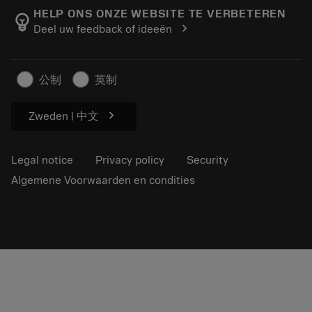
Manufacturing wellness
Track your order
HELP ONS ONZE WEBSITE TE VERBETEREN
emoji_objects
chevron_right
Deel uw feedback of ideeën
Career
Make a quotation
Sustainable business
Artikelen
公制
英制
For press
chevron_right
Zweden | 中文
Legal notice
Privacy policy
Security
Algemene Voorwaarden en condities