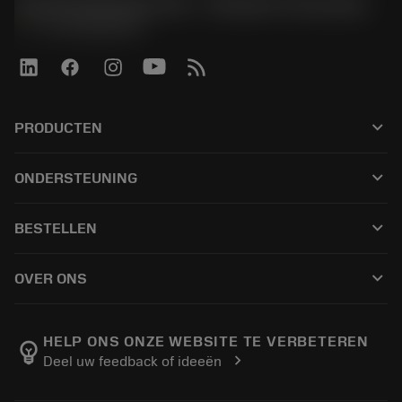
Sandvik Benelux B.V. - Division Coromant
phone
+31108080280
keyboard_arrow_down
PRODUCTEN
เครื่องมือทั้งหมด
keyboard_arrow_down
ONDERSTEUNING
ซอฟต์แวร์ทั้งหมด
ฝ่ายบริการลูกค้า
การรีไซเคิล
keyboard_arrow_down
BESTELLEN
ผู้จัดจำหน่ายและผู้เชี่ยวชาญ
การปรับสภาพใหม่
วิธีซื้อ
คู่มือและบทช่วยสอน
Tailor Made
keyboard_arrow_down
OVER ONS
สั่งซื้อ
เครื่องคิดเลขและแอป
เกี่ยวกับ Sandvik Coromant
ส่งคืน
แคตตาล็อกและคู่มืออ้างอิง
Manufacturing Wellness
ติดตามคำสั่งซื้อของคุณ
HELP ONS ONZE WEBSITE TE VERBETEREN
emoji_objects
chevron_right
Deel uw feedback of ideeën
อาชีพ
ทำใบเสนอราคา
ธุรกิจที่ยั่งยืน