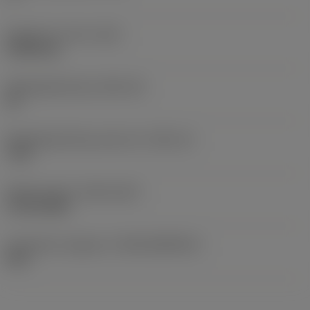
Gewicht van item
(WT)
0,0006 kg
Wisselplaatzitting
(SSC_M)
09
Wisselplaatzitting code inch
(SSC_N)
7/32
Release date
(ValFrom20)
19-06-2000
Introductie vrijgave id
(RELEASEPACK)
00.2