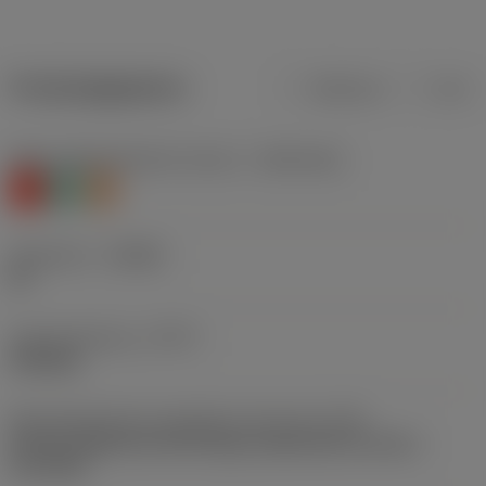
Productgegevens
Metrisch
Inch
Materiaalklassificatie niveau 1
(TMC1ISO)
K
N
S
Geometrie
(CBMD)
KF
Type bewerking
(CTPT)
finishing
Montagestijlcode wisselplaat (metrisch)
(IFS)
Partly cylindrical, 40-60 deg countersink on one or
two sides