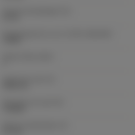
Diameter bevestigingsgat
(D1)
2,5 mm
Wisselplaatgrootte en vorm
(CUTINT_SIZESHAPE)
TC0902
Snijkant telling
(CEDC)
3
Ingeschreven cirkel
(IC)
5,5563 mm
Wisselplaat vorm code
(SC)
Triangular
Effectieve snijkantlengte
(LE)
9,17 mm