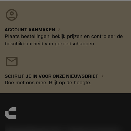
account_circle
chevron_right
ACCOUNT AANMAKEN
Plaats bestellingen, bekijk prijzen en controleer de
beschikbaarheid van gereedschappen
mail
chevron_right
SCHRIJF JE IN VOOR ONZE NIEUWSBRIEF
Doe met ons mee. Blijf op de hoogte.