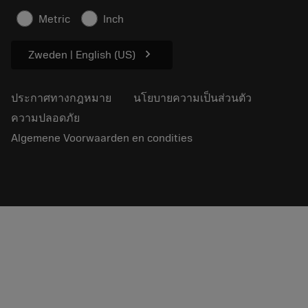
บทความ
Metric
Inch
สำหรับสื่อมวลชน
chevron_right
Zweden | English (US)
ประกาศทางกฎหมาย
นโยบายความเป็นส่วนตัว
ความปลอดภัย
Algemene Voorwaarden en condities