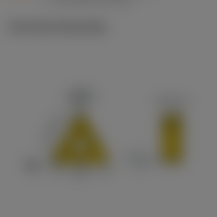
c
Technische illustraties