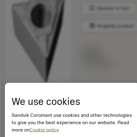
bookmark
Opslaan in lijst
balance
Vergelijk product
Lijstprijs:
8.89 EUR
Beschikbaar
Verpakkingshoeveelheid:
10
ISO: TCMT 09 02 02-
We use cookies
KF H13A
Materiaal-ID:
Sandvik Coromant use cookies and other technologies
5752010
to give you the best experience on our website. Read
EAN: 11145676
more on
Cookie policy
ANSI: TCMT 1.8(1.5)0-