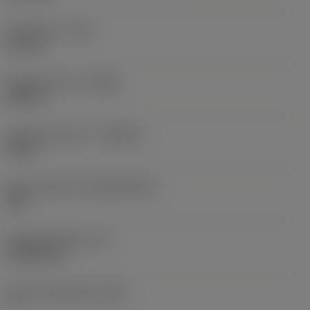
Hoekradius
(RE)
0,2 mm
Spoedrichting
(HAND)
Neutral
Hardmetaalsoort
(GRADE)
H13A
Basismateriaal
(SUBSTRATE)
HW
Wisselplaatdikte
(S)
2,3813 mm
Hoofd vrijloophoek
(AN)
7 °