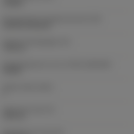
roughing
Montagestijlcode wisselplaat (metrisch)
(IFS)
Cylindrical fixing hole
Diameter bevestigingsgat
(D1)
7,925 mm
Wisselplaatgrootte en vorm
(CUTINT_SIZESHAPE)
CN1906
Snijkant telling
(CEDC)
2
Ingeschreven cirkel
(IC)
19,05 mm
Wisselplaat vorm code
(SC)