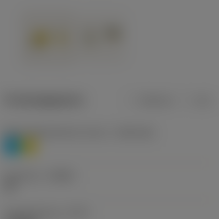
Productgegevens
Metrisch
Inch
Materiaalklassificatie niveau 1
(TMC1ISO)
P
M
Geometrie
(CBMD)
HR
Type bewerking
(CTPT)