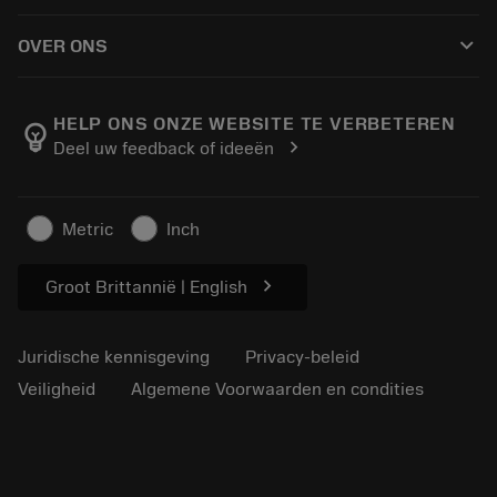
Hoe te kopen
Handleidingen en tutorials
Tailor Made
keyboard_arrow_down
OVER ONS
Bestelling
Rekenmachines en apps
Over Sandvik Coromant
Retour
Catalogi en handboeken
Manufacturing wellness
Volg uw bestelling
HELP ONS ONZE WEBSITE TE VERBETEREN
emoji_objects
chevron_right
Deel uw feedback of ideeën
Loopbaan
Vraag een offerte aan
Duurzaam ondernemen
Artikelen
Metric
Inch
Voor de pers
chevron_right
Groot Brittannië | English
Juridische kennisgeving
Privacy-beleid
Veiligheid
Algemene Voorwaarden en condities