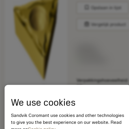
bookmark
Opslaan in lijst
balance
Vergelijk product
Lijstprijs:
33.70 EUR
Beschikbaar
Verpakkingshoeveelheid:
10
ISO: TCMT 09 02 08-
UM 235
We use cookies
Materiaal-ID:
5725824
Sandvik Coromant use cookies and other technologies
EAN: 10621144
to give you the best experience on our website. Read
ANSI: CNMM 644-HR