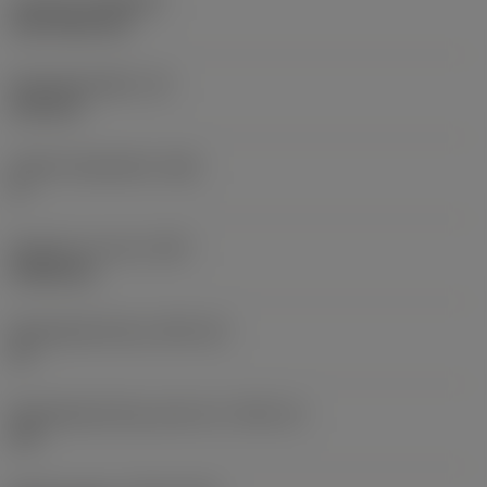
Coating
(COATING)
CVD TiCN+TiN
Wisselplaatdikte
(S)
6,35 mm
Hoofd vrijloophoek
(AN)
0 °
Gewicht van item
(WT)
0,0262 kg
Wisselplaatzitting
(SSC_M)
19
Wisselplaatzitting code inch
(SSC_N)
3/4