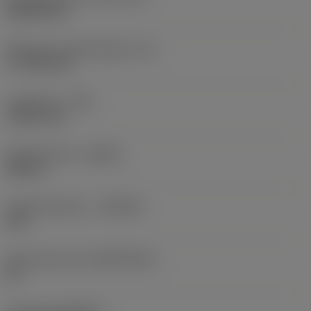
Rhombic 80
Effectieve snijkantlengte
(LE)
17,7439 mm
Hoekradius
(RE)
1,5875 mm
Spoedrichting
(HAND)
Neutral
Hardmetaalsoort
(GRADE)
235
Basismateriaal
(SUBSTRATE)
HC