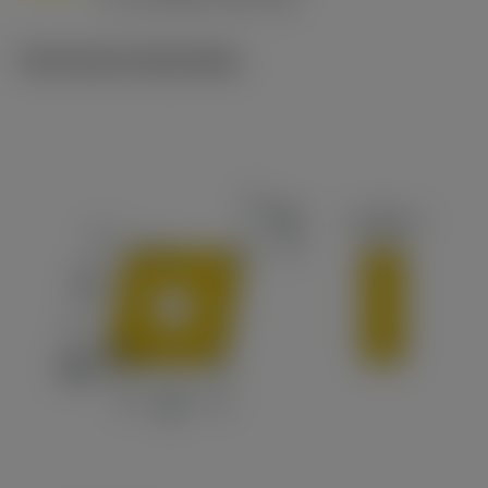
c
Technische illustraties