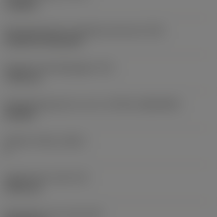
roughing
Montagestijlcode wisselplaat (metrisch)
(IFS)
Cylindrical fixing hole
Diameter bevestigingsgat
(D1)
7,925 mm
Wisselplaatgrootte en vorm
(CUTINT_SIZESHAPE)
CN1906
Snijkant telling
(CEDC)
2
Ingeschreven cirkel
(IC)
19,05 mm
Wisselplaat vorm code
(SC)