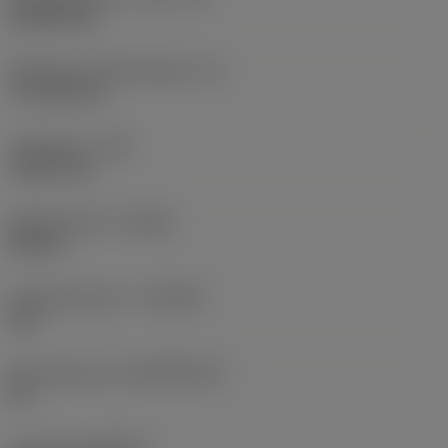
Rhombic 80
Effectieve snijkantlengte
(LE)
17,7439 mm
Hoekradius
(RE)
1,5875 mm
Spoedrichting
(HAND)
Neutral
Hardmetaalsoort
(GRADE)
235
Basismateriaal
(SUBSTRATE)
HC