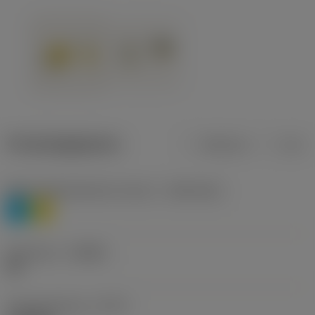
Productgegevens
Metrisch
Inch
Materiaalklassificatie niveau 1
(TMC1ISO)
P
M
Geometrie
(CBMD)
HR
Type bewerking
(CTPT)