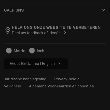
Hoe te kopen
Handleidingen en tutorials
Tailor Made
keyboard_arrow_down
OVER ONS
Bestelling
Rekenmachines en apps
Over Sandvik Coromant
Retour
Catalogi en handboeken
Manufacturing wellness
Volg uw bestelling
HELP ONS ONZE WEBSITE TE VERBETEREN
emoji_objects
chevron_right
Deel uw feedback of ideeën
Loopbaan
Vraag een offerte aan
Duurzaam ondernemen
Artikelen
Metric
Inch
Voor de pers
chevron_right
Groot Brittannië | English
Juridische kennisgeving
Privacy-beleid
Veiligheid
Algemene Voorwaarden en condities