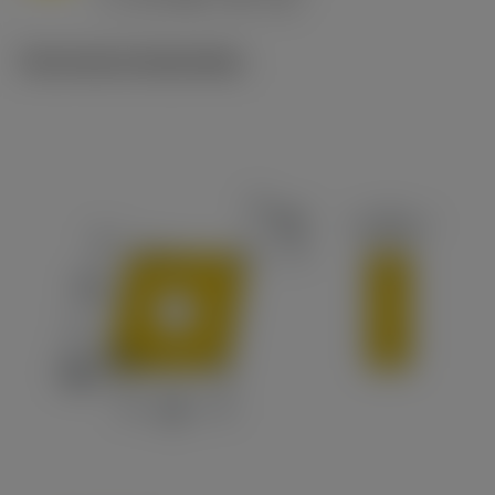
c
Technische illustraties