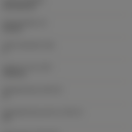
Coating
(COATING)
CVD TiCN+TiN
Wisselplaatdikte
(S)
6,35 mm
Hoofd vrijloophoek
(AN)
0 °
Gewicht van item
(WT)
0,0262 kg
Wisselplaatzitting
(SSC_M)
19
Wisselplaatzitting code inch
(SSC_N)
3/4