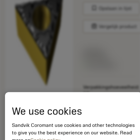
bookmark
Opslaan in lijst
balance
Vergelijk product
Lijstprijs:
33.70 EUR
Beschikbaar
Verpakkingshoeveelheid:
10
ISO: TCMT 11 03 04-
KM 3225
We use cookies
Materiaal-ID:
5725824
Sandvik Coromant use cookies and other technologies
EAN: 10621144
to give you the best experience on our website. Read
ANSI: CNMM 644-HR