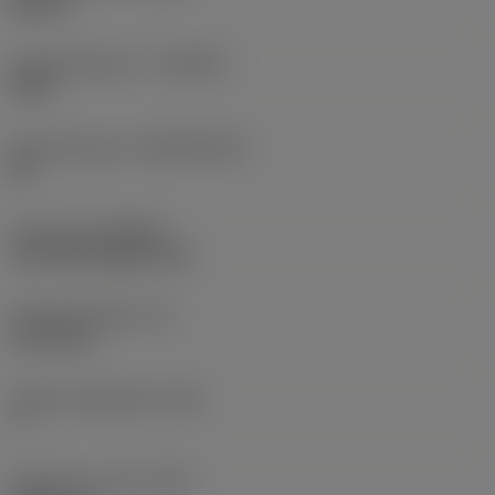
Neutral
Hardmetaalsoort
(GRADE)
2015
Basismateriaal
(SUBSTRATE)
HC
Coating
(COATING)
CVD TiCN+Al2O3+TiN
Wisselplaatdikte
(S)
3,175 mm
Hoofd vrijloophoek
(AN)
7 °
Gewicht van item
(WT)