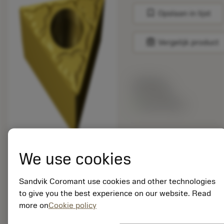
bookmark
Opslaan in lijst
balance
Vergelijk product
Lijstprijs:
12.70 EUR
Beschikbaar
Verpakkingshoeveelheid:
10
We use cookies
ISO: TCMT 11 03 04-
MM 2015
Sandvik Coromant use cookies and other technologies
Materiaal-ID:
to give you the best experience on our website. Read
5752479
more on
Cookie policy
EAN: 11148572
ANSI: TCMT 221-MM