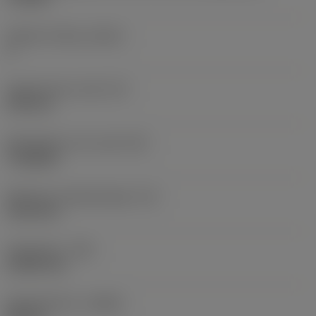
Snijkant telling
(CEDC)
3
Ingeschreven cirkel
(IC)
6,35 mm
Wisselplaat vorm code
(SC)
Triangular
Effectieve snijkantlengte
(LE)
10,34 mm
Hoekradius
(RE)
0,3969 mm
Spoedrichting
(HAND)