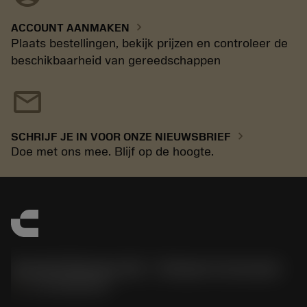
chevron_right
ACCOUNT AANMAKEN
Plaats bestellingen, bekijk prijzen en controleer de
beschikbaarheid van gereedschappen
mail
chevron_right
SCHRIJF JE IN VOOR ONZE NIEUWSBRIEF
Doe met ons mee. Blijf op de hoogte.
Sandvik Benelux B.V. - Division Coromant
phone
+31108080280