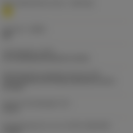
Materiaalklassificatie niveau 1
(TMC1ISO)
M
Geometrie
(CBMD)
MM
Type bewerking
(CTPT)
pre-machining with demand on surface
Montagestijlcode wisselplaat (metrisch)
(IFS)
Partly cylindrical, 40-60 deg countersink on one or
two sides
Diameter bevestigingsgat
(D1)
2,8 mm
Wisselplaatgrootte en vorm
(CUTINT_SIZESHAPE)
TC1103