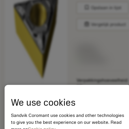
bookmark
Opslaan in lijst
balance
Vergelijk product
Lijstprijs:
33.70 EUR
Beschikbaar
Verpakkingshoeveelheid:
10
ISO: TCMT 11 03 08-
KF 3225
We use cookies
Materiaal-ID:
5725824
Sandvik Coromant use cookies and other technologies
EAN: 10621144
to give you the best experience on our website. Read
ANSI: CNMM 644-HR