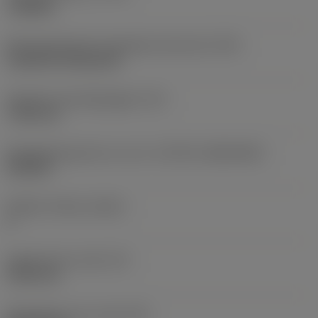
roughing
Montagestijlcode wisselplaat (metrisch)
(IFS)
Cylindrical fixing hole
Diameter bevestigingsgat
(D1)
7,925 mm
Wisselplaatgrootte en vorm
(CUTINT_SIZESHAPE)
CN1906
Snijkant telling
(CEDC)
2
Ingeschreven cirkel
(IC)
19,05 mm
Wisselplaat vorm code
(SC)