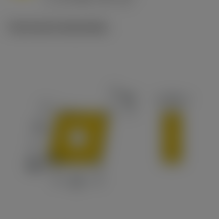
c
Technische illustraties