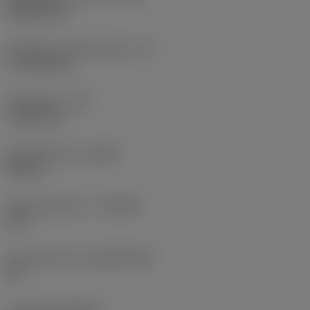
Rhombic 80
Effectieve snijkantlengte
(LE)
17,7439 mm
Hoekradius
(RE)
1,5875 mm
Spoedrichting
(HAND)
Neutral
Hardmetaalsoort
(GRADE)
235
Basismateriaal
(SUBSTRATE)
HC