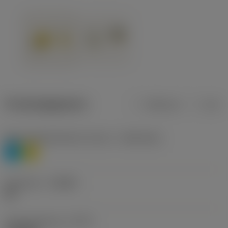
Productgegevens
Metrisch
Inch
Materiaalklassificatie niveau 1
(TMC1ISO)
P
M
Geometrie
(CBMD)
HR
Type bewerking
(CTPT)