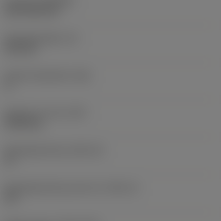
Coating
(COATING)
CVD TiCN+TiN
Wisselplaatdikte
(S)
6,35 mm
Hoofd vrijloophoek
(AN)
0 °
Gewicht van item
(WT)
0,0262 kg
Wisselplaatzitting
(SSC_M)
19
Wisselplaatzitting code inch
(SSC_N)
3/4