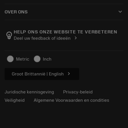
Hoe te kopen
Handleidingen en tutorials
Tailor Made
keyboard_arrow_down
OVER ONS
Bestelling
Rekenmachines en apps
Over Sandvik Coromant
Retour
Catalogi en handboeken
Manufacturing wellness
Volg uw bestelling
HELP ONS ONZE WEBSITE TE VERBETEREN
emoji_objects
chevron_right
Deel uw feedback of ideeën
Loopbaan
Vraag een offerte aan
Duurzaam ondernemen
Artikelen
Metric
Inch
Voor de pers
chevron_right
Groot Brittannië | English
Juridische kennisgeving
Privacy-beleid
Veiligheid
Algemene Voorwaarden en condities