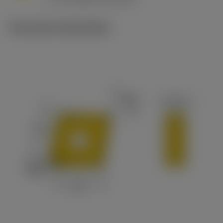
c
Technische illustraties