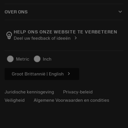
Hoe te kopen
Handleidingen en tutorials
Tailor Made
keyboard_arrow_down
OVER ONS
Bestelling
Rekenmachines en apps
Over Sandvik Coromant
Retour
Catalogi en handboeken
Manufacturing wellness
Volg uw bestelling
HELP ONS ONZE WEBSITE TE VERBETEREN
emoji_objects
chevron_right
Deel uw feedback of ideeën
Loopbaan
Vraag een offerte aan
Duurzaam ondernemen
Artikelen
Metric
Inch
Voor de pers
chevron_right
Groot Brittannië | English
Juridische kennisgeving
Privacy-beleid
Veiligheid
Algemene Voorwaarden en condities