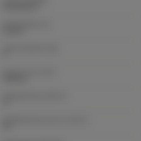
Coating
(COATING)
CVD TiCN+TiN
Wisselplaatdikte
(S)
6,35 mm
Hoofd vrijloophoek
(AN)
0 °
Gewicht van item
(WT)
0,0262 kg
Wisselplaatzitting
(SSC_M)
19
Wisselplaatzitting code inch
(SSC_N)
3/4