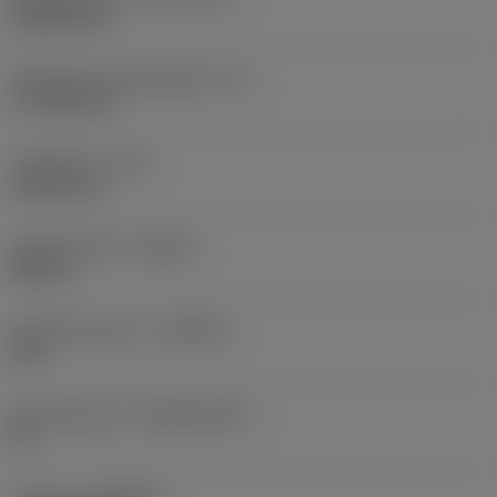
Rhombic 80
Effectieve snijkantlengte
(LE)
17,7439 mm
Hoekradius
(RE)
1,5875 mm
Spoedrichting
(HAND)
Neutral
Hardmetaalsoort
(GRADE)
235
Basismateriaal
(SUBSTRATE)
HC