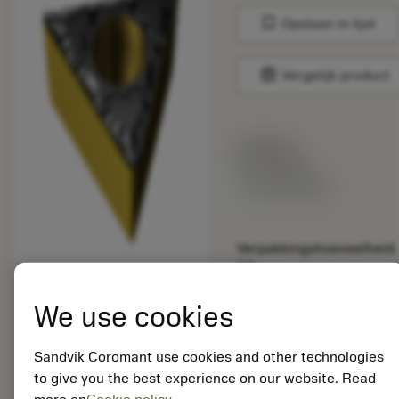
bookmark
Opslaan in lijst
balance
Vergelijk product
Lijstprijs:
33.70 EUR
Beschikbaar
Verpakkingshoeveelheid:
10
ISO: TCMT 11 03 12-
PM 4415
We use cookies
Materiaal-ID:
5725824
Sandvik Coromant use cookies and other technologies
EAN: 10621144
to give you the best experience on our website. Read
ANSI: CNMM 644-HR