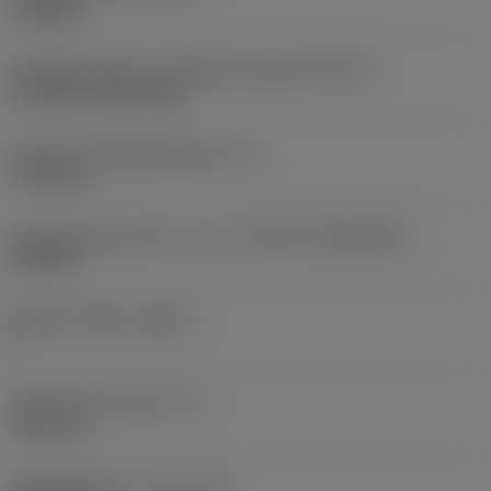
roughing
Montagestijlcode wisselplaat (metrisch)
(IFS)
Cylindrical fixing hole
Diameter bevestigingsgat
(D1)
7,925 mm
Wisselplaatgrootte en vorm
(CUTINT_SIZESHAPE)
CN1906
Snijkant telling
(CEDC)
2
Ingeschreven cirkel
(IC)
19,05 mm
Wisselplaat vorm code
(SC)