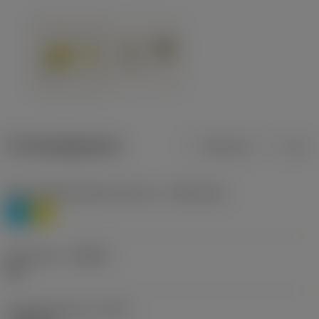
Productgegevens
Metrisch
Inch
Materiaalklassificatie niveau 1
(TMC1ISO)
P
M
Geometrie
(CBMD)
HR
Type bewerking
(CTPT)