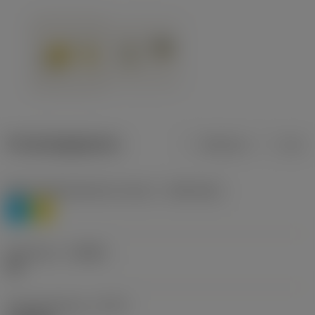
Productgegevens
Metrisch
Inch
Materiaalklassificatie niveau 1
(TMC1ISO)
P
M
Geometrie
(CBMD)
HR
Type bewerking
(CTPT)