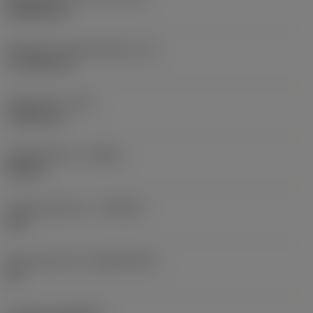
Rhombic 80
Effectieve snijkantlengte
(LE)
17,7439 mm
Hoekradius
(RE)
1,5875 mm
Spoedrichting
(HAND)
Neutral
Hardmetaalsoort
(GRADE)
235
Basismateriaal
(SUBSTRATE)
HC