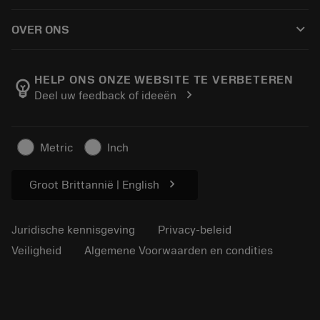
Hoe te kopen
Handleidingen en tutorials
Tailor Made
keyboard_arrow_down
OVER ONS
Bestelling
Rekenmachines en apps
Over Sandvik Coromant
Retour
Catalogi en handboeken
Manufacturing wellness
Volg uw bestelling
HELP ONS ONZE WEBSITE TE VERBETEREN
emoji_objects
chevron_right
Deel uw feedback of ideeën
Loopbaan
Vraag een offerte aan
Duurzaam ondernemen
Artikelen
Metric
Inch
Voor de pers
chevron_right
Groot Brittannië | English
Juridische kennisgeving
Privacy-beleid
Veiligheid
Algemene Voorwaarden en condities