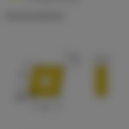
c
Technische illustraties