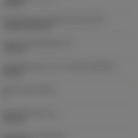
roughing
Montagestijlcode wisselplaat (metrisch)
(IFS)
Cylindrical fixing hole
Diameter bevestigingsgat
(D1)
7,925 mm
Wisselplaatgrootte en vorm
(CUTINT_SIZESHAPE)
CN1906
Snijkant telling
(CEDC)
2
Ingeschreven cirkel
(IC)
19,05 mm
Wisselplaat vorm code
(SC)