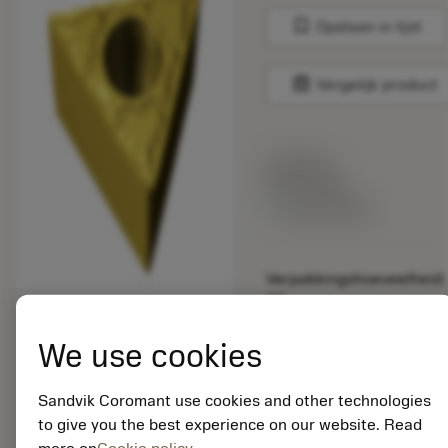
bookmark
Opslaan in lijst
balance
Vergelijk product
Lijstprijs:
33.70 EUR
Beschikbaar
Verpakkingshoeveelheid:
10
ISO: TCMT 16 T3 04-
MM 2015
We use cookies
Materiaal-ID:
5725824
Sandvik Coromant use cookies and other technologies
EAN: 10621144
to give you the best experience on our website. Read
ANSI: CNMM 644-HR