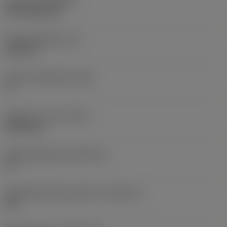
Coating
(COATING)
CVD TiCN+TiN
Wisselplaatdikte
(S)
6,35 mm
Hoofd vrijloophoek
(AN)
0 °
Gewicht van item
(WT)
0,0262 kg
Wisselplaatzitting
(SSC_M)
19
Wisselplaatzitting code inch
(SSC_N)
3/4