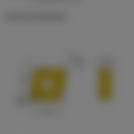
c
Technische illustraties