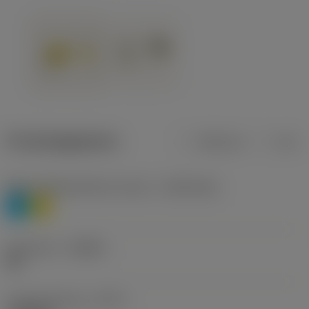
Productgegevens
Metrisch
Inch
Materiaalklassificatie niveau 1
(TMC1ISO)
P
M
Geometrie
(CBMD)
HR
Type bewerking
(CTPT)