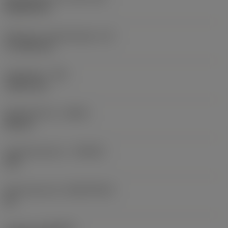
Rhombic 80
Effectieve snijkantlengte
(LE)
17,7439 mm
Hoekradius
(RE)
1,5875 mm
Spoedrichting
(HAND)
Neutral
Hardmetaalsoort
(GRADE)
235
Basismateriaal
(SUBSTRATE)
HC