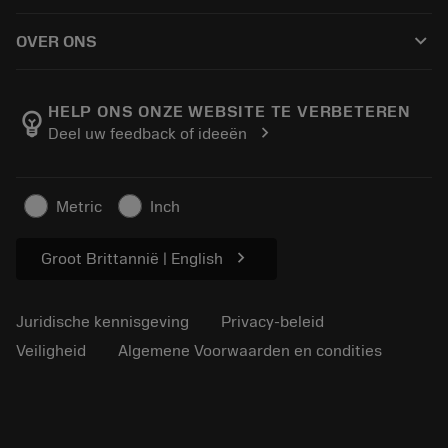
Hoe te kopen
Handleidingen en tutorials
Tailor Made
keyboard_arrow_down
OVER ONS
Bestelling
Rekenmachines en apps
Over Sandvik Coromant
Retour
Catalogi en handboeken
Manufacturing wellness
Volg uw bestelling
HELP ONS ONZE WEBSITE TE VERBETEREN
emoji_objects
chevron_right
Deel uw feedback of ideeën
Loopbaan
Vraag een offerte aan
Duurzaam ondernemen
Artikelen
Metric
Inch
Voor de pers
chevron_right
Groot Brittannië | English
Juridische kennisgeving
Privacy-beleid
Veiligheid
Algemene Voorwaarden en condities