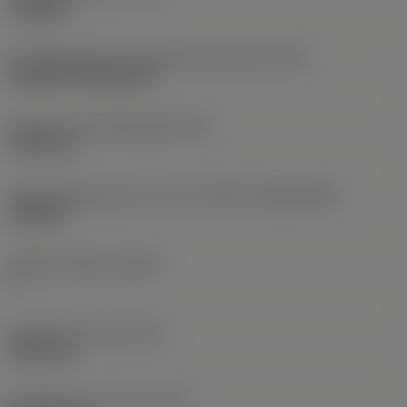
roughing
Montagestijlcode wisselplaat (metrisch)
(IFS)
Cylindrical fixing hole
Diameter bevestigingsgat
(D1)
7,925 mm
Wisselplaatgrootte en vorm
(CUTINT_SIZESHAPE)
CN1906
Snijkant telling
(CEDC)
2
Ingeschreven cirkel
(IC)
19,05 mm
Wisselplaat vorm code
(SC)