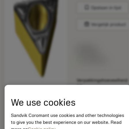
bookmark
Opslaan in lijst
balance
Vergelijk product
Lijstprijs:
33.70 EUR
Beschikbaar
Verpakkingshoeveelheid:
10
ISO: TCMT 16 T3 08-
KR 3205
We use cookies
Materiaal-ID:
5725824
Sandvik Coromant use cookies and other technologies
EAN: 10621144
to give you the best experience on our website. Read
ANSI: CNMM 644-HR