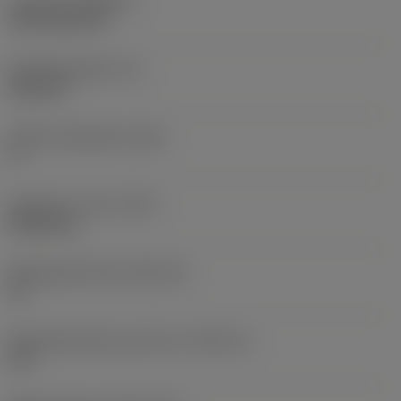
Coating
(COATING)
CVD TiCN+TiN
Wisselplaatdikte
(S)
6,35 mm
Hoofd vrijloophoek
(AN)
0 °
Gewicht van item
(WT)
0,0262 kg
Wisselplaatzitting
(SSC_M)
19
Wisselplaatzitting code inch
(SSC_N)
3/4