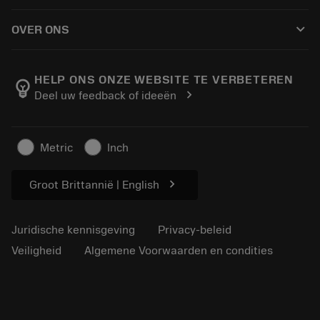
Hoe te kopen
Handleidingen en tutorials
Tailor Made
keyboard_arrow_down
OVER ONS
Bestelling
Rekenmachines en apps
Over Sandvik Coromant
Retour
Catalogi en handboeken
Manufacturing wellness
Volg uw bestelling
HELP ONS ONZE WEBSITE TE VERBETEREN
emoji_objects
chevron_right
Deel uw feedback of ideeën
Loopbaan
Vraag een offerte aan
Duurzaam ondernemen
Artikelen
Metric
Inch
Voor de pers
chevron_right
Groot Brittannië | English
Juridische kennisgeving
Privacy-beleid
Veiligheid
Algemene Voorwaarden en condities