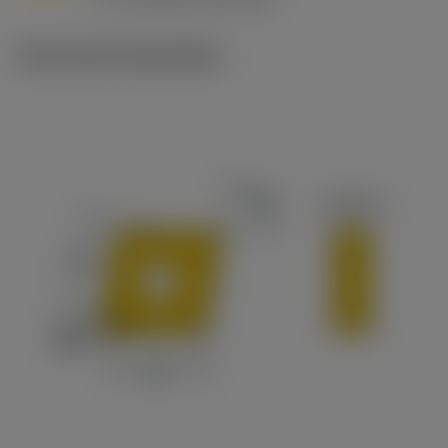
c
Technische illustraties