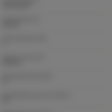
Coating
(COATING)
CVD TiCN+TiN
Wisselplaatdikte
(S)
6,35 mm
Hoofd vrijloophoek
(AN)
0 °
Gewicht van item
(WT)
0,0262 kg
Wisselplaatzitting
(SSC_M)
19
Wisselplaatzitting code inch
(SSC_N)
3/4