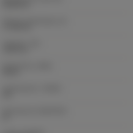
Rhombic 80
Effectieve snijkantlengte
(LE)
17,7439 mm
Hoekradius
(RE)
1,5875 mm
Spoedrichting
(HAND)
Neutral
Hardmetaalsoort
(GRADE)
235
Basismateriaal
(SUBSTRATE)
HC