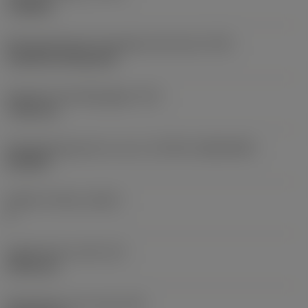
roughing
Montagestijlcode wisselplaat (metrisch)
(IFS)
Cylindrical fixing hole
Diameter bevestigingsgat
(D1)
7,925 mm
Wisselplaatgrootte en vorm
(CUTINT_SIZESHAPE)
CN1906
Snijkant telling
(CEDC)
2
Ingeschreven cirkel
(IC)
19,05 mm
Wisselplaat vorm code
(SC)