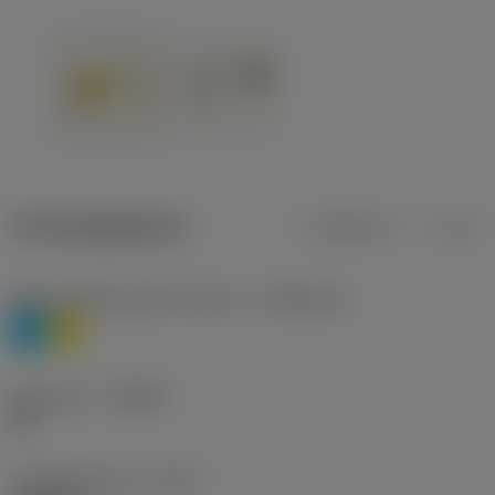
Productgegevens
Metrisch
Inch
Materiaalklassificatie niveau 1
(TMC1ISO)
P
M
Geometrie
(CBMD)
HR
Type bewerking
(CTPT)