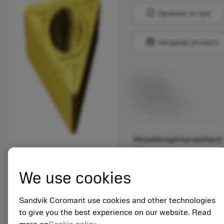
bookmark
Opslaan in lijst
balance
Vergelijk product
Lijstprijs:
33.70 EUR
Beschikbaar
Verpakkingshoeveelheid:
10
ISO: TCMT 16 T3 08-
MR 2015
We use cookies
Materiaal-ID:
5725824
Sandvik Coromant use cookies and other technologies
EAN: 10621144
to give you the best experience on our website. Read
ANSI: CNMM 644-HR