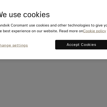
e use cookies
ndvik Coromant use cookies and other technologies to give y
e best experience on our website. Read more on
Cookie policy
Accept Cookies
hange settings