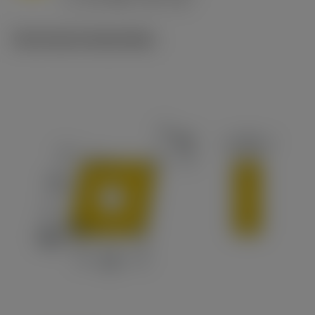
c
Technische illustraties