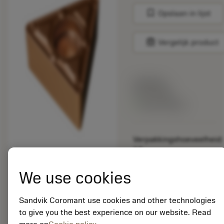
bookmark
Opslaan in lijst
balance
Vergelijk product
Lijstprijs:
33.70 EUR
Beschikbaar
Verpakkingshoeveelheid:
10
ISO: TCMX 16 T3 04-
WF 1115
We use cookies
Materiaal-ID:
5725824
Sandvik Coromant use cookies and other technologies
EAN: 10621144
to give you the best experience on our website. Read
ANSI: CNMM 644-HR