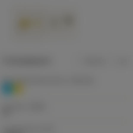
Productgegevens
Metrisch
Inch
Materiaalklassificatie niveau 1
(TMC1ISO)
P
M
Geometrie
(CBMD)
HR
Type bewerking
(CTPT)