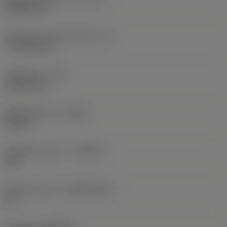
Rhombic 80
Effectieve snijkantlengte
(LE)
17,7439 mm
Hoekradius
(RE)
1,5875 mm
Spoedrichting
(HAND)
Neutral
Hardmetaalsoort
(GRADE)
235
Basismateriaal
(SUBSTRATE)
HC