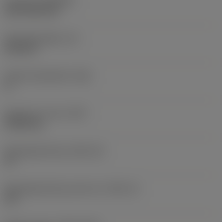
Coating
(COATING)
CVD TiCN+TiN
Wisselplaatdikte
(S)
6,35 mm
Hoofd vrijloophoek
(AN)
0 °
Gewicht van item
(WT)
0,0262 kg
Wisselplaatzitting
(SSC_M)
19
Wisselplaatzitting code inch
(SSC_N)
3/4