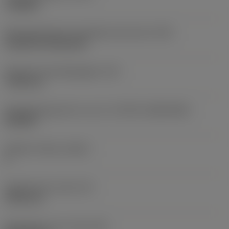
roughing
Montagestijlcode wisselplaat (metrisch)
(IFS)
Cylindrical fixing hole
Diameter bevestigingsgat
(D1)
7,925 mm
Wisselplaatgrootte en vorm
(CUTINT_SIZESHAPE)
CN1906
Snijkant telling
(CEDC)
2
Ingeschreven cirkel
(IC)
19,05 mm
Wisselplaat vorm code
(SC)