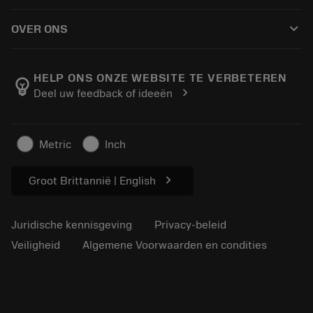
Hoe te kopen
Handleidingen en tutorials
Tailor Made
keyboard_arrow_down
OVER ONS
Bestelling
Rekenmachines en apps
Over Sandvik Coromant
Retour
Catalogi en handboeken
Manufacturing wellness
Volg uw bestelling
HELP ONS ONZE WEBSITE TE VERBETEREN
emoji_objects
chevron_right
Deel uw feedback of ideeën
Loopbaan
Vraag een offerte aan
Duurzaam ondernemen
Artikelen
Metric
Inch
Voor de pers
chevron_right
Groot Brittannië | English
Juridische kennisgeving
Privacy-beleid
Veiligheid
Algemene Voorwaarden en condities