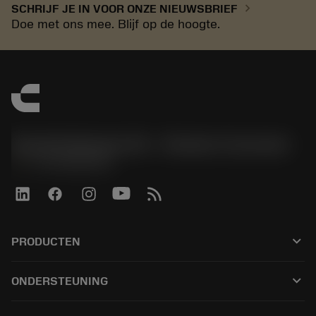
chevron_right
SCHRIJF JE IN VOOR ONZE NIEUWSBRIEF
Doe met ons mee. Blijf op de hoogte.
Sandvik Benelux B.V. - Division Coromant
phone
+31108080280
keyboard_arrow_down
PRODUCTEN
Alle tools
keyboard_arrow_down
ONDERSTEUNING
Alle software
Klantenservice
Recycling