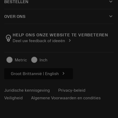
keyboard_arrow_down
BESTELLEN
Distributeurs en specialisten
Revisie
Hoe te kopen
Handleidingen en tutorials
Tailor Made
keyboard_arrow_down
OVER ONS
Bestelling
Rekenmachines en apps
Over Sandvik Coromant
Retour
Catalogi en handboeken
Manufacturing wellness
Volg uw bestelling
HELP ONS ONZE WEBSITE TE VERBETEREN
emoji_objects
chevron_right
Deel uw feedback of ideeën
Loopbaan
Vraag een offerte aan
Duurzaam ondernemen
Artikelen
Metric
Inch
Voor de pers
chevron_right
Groot Brittannië | English
Juridische kennisgeving
Privacy-beleid
Veiligheid
Algemene Voorwaarden en condities