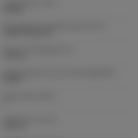
Type bewerking
(CTPT)
roughing
Montagestijlcode wisselplaat (metrisch)
(IFS)
Cylindrical fixing hole
Diameter bevestigingsgat
(D1)
7,925 mm
Wisselplaatgrootte en vorm
(CUTINT_SIZESHAPE)
CN1906
Snijkant telling
(CEDC)
2
Ingeschreven cirkel
(IC)
19,05 mm