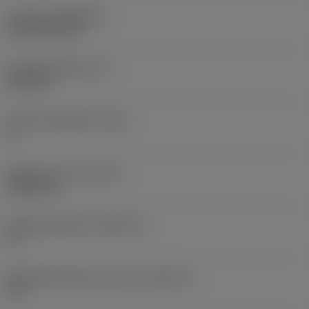
Coating
(COATING)
CVD TiCN+TiN
Wisselplaatdikte
(S)
6,35 mm
Hoofd vrijloophoek
(AN)
0 °
Gewicht van item
(WT)
0,0262 kg
Wisselplaatzitting
(SSC_M)
19
Wisselplaatzitting code inch
(SSC_N)
3/4