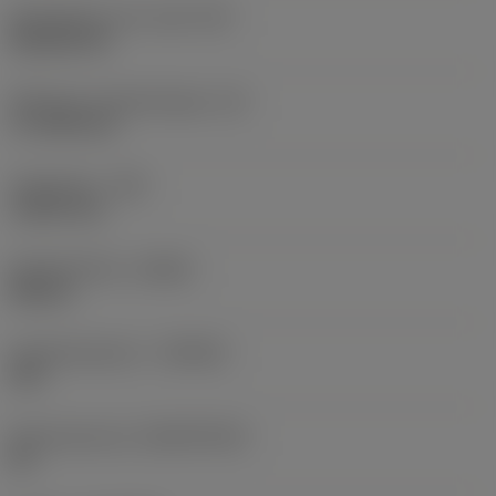
Wisselplaat vorm code
(SC)
Rhombic 80
Effectieve snijkantlengte
(LE)
17,7439 mm
Hoekradius
(RE)
1,5875 mm
Spoedrichting
(HAND)
Neutral
Hardmetaalsoort
(GRADE)
235
Basismateriaal
(SUBSTRATE)
HC