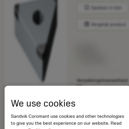
bookmark
Opslaan in lijst
balance
Vergelijk product
Lijstprijs:
33.70 EUR
Beschikbaar
Verpakkingshoeveelheid:
10
ISO:
TNGA160416S01025F
We use cookies
7135
Materiaal-ID:
Sandvik Coromant use cookies and other technologies
5725824
to give you the best experience on our website. Read
EAN: 10621144