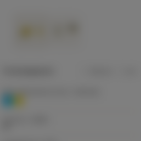
Productgegevens
Metrisch
Inch
Materiaalklassificatie niveau 1
(TMC1ISO)
P
M
Geometrie
(CBMD)
HR