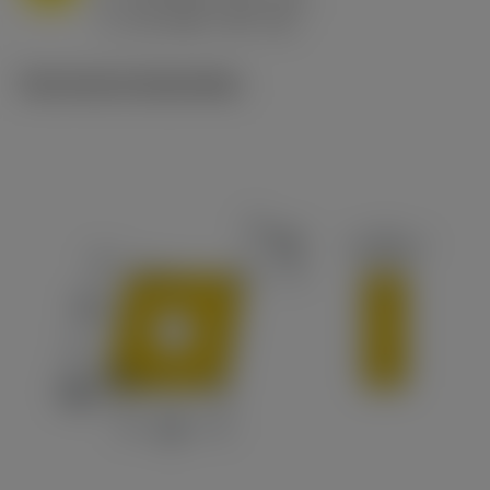
ex
v
65 m/min (90 - 50)
c
Technische illustraties