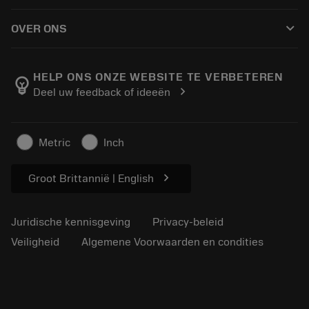
Hoe te kopen
Handleidingen en tutorials
Tailor Made
keyboard_arrow_down
OVER ONS
Bestelling
Rekenmachines en apps
Over Sandvik Coromant
Retour
Catalogi en handboeken
Manufacturing wellness
Volg uw bestelling
HELP ONS ONZE WEBSITE TE VERBETEREN
emoji_objects
chevron_right
Deel uw feedback of ideeën
Loopbaan
Vraag een offerte aan
Duurzaam ondernemen
Artikelen
Metric
Inch
Voor de pers
chevron_right
Groot Brittannië | English
Juridische kennisgeving
Privacy-beleid
Veiligheid
Algemene Voorwaarden en condities