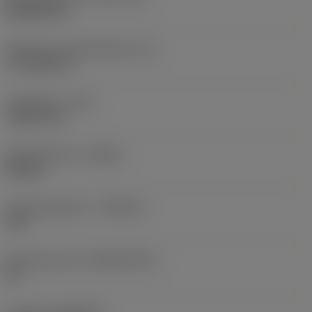
Rhombic 80
Effectieve snijkantlengte
(LE)
17,7439 mm
Hoekradius
(RE)
1,5875 mm
Spoedrichting
(HAND)
Neutral
Hardmetaalsoort
(GRADE)
235
Basismateriaal
(SUBSTRATE)
HC