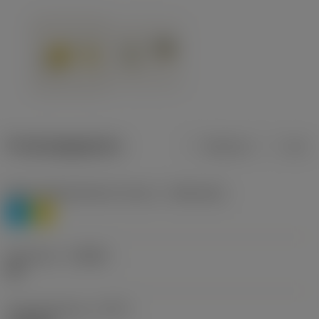
Productgegevens
Metrisch
Inch
Materiaalklassificatie niveau 1
(TMC1ISO)
P
M
Geometrie
(CBMD)
HR
Type bewerking
(CTPT)