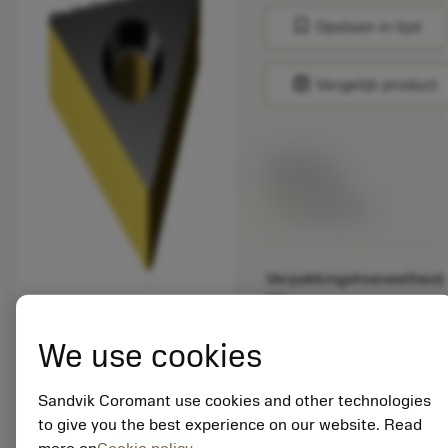
bookmark
Opslaan in lijst
balance
Vergelijk product
Lijstprijs:
33.70 EUR
Beschikbaar
Verpakkingshoeveelheid:
10
ISO: TNMA 16 04 04-
KR 3225
We use cookies
Materiaal-ID:
5725824
Sandvik Coromant use cookies and other technologies
EAN: 10621144
to give you the best experience on our website. Read
ANSI: CNMM 644-HR