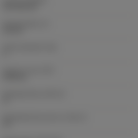
Coating
(COATING)
CVD TiCN+TiN
Wisselplaatdikte
(S)
6,35 mm
Hoofd vrijloophoek
(AN)
0 °
Gewicht van item
(WT)
0,0262 kg
Wisselplaatzitting
(SSC_M)
19
Wisselplaatzitting code inch
(SSC_N)
3/4