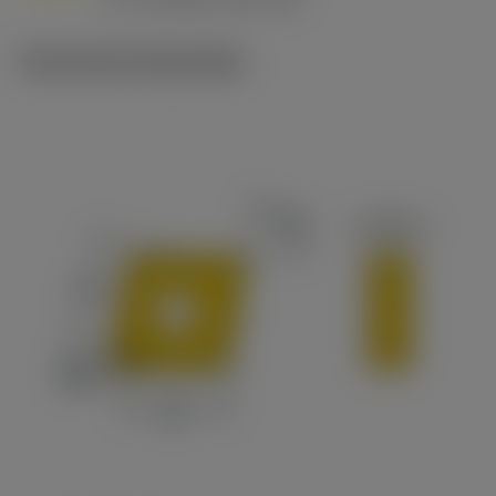
c
Technische illustraties