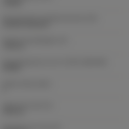
roughing
Montagestijlcode wisselplaat (metrisch)
(IFS)
Cylindrical fixing hole
Diameter bevestigingsgat
(D1)
7,925 mm
Wisselplaatgrootte en vorm
(CUTINT_SIZESHAPE)
CN1906
Snijkant telling
(CEDC)
2
Ingeschreven cirkel
(IC)
19,05 mm
Wisselplaat vorm code
(SC)