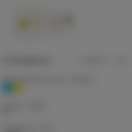
Productgegevens
Metrisch
Inch
Materiaalklassificatie niveau 1
(TMC1ISO)
P
M
Geometrie
(CBMD)
HR
Type bewerking
(CTPT)