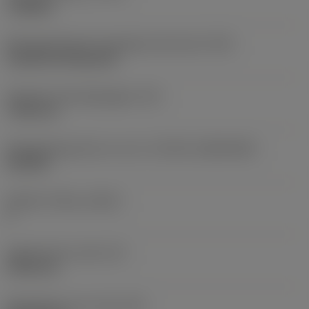
roughing
Montagestijlcode wisselplaat (metrisch)
(IFS)
Cylindrical fixing hole
Diameter bevestigingsgat
(D1)
7,925 mm
Wisselplaatgrootte en vorm
(CUTINT_SIZESHAPE)
CN1906
Snijkant telling
(CEDC)
2
Ingeschreven cirkel
(IC)
19,05 mm
Wisselplaat vorm code
(SC)