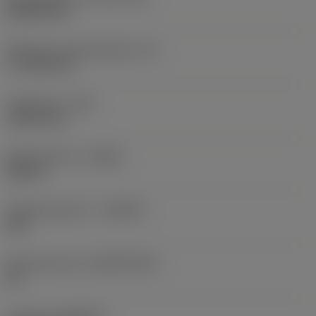
Rhombic 80
Effectieve snijkantlengte
(LE)
17,7439 mm
Hoekradius
(RE)
1,5875 mm
Spoedrichting
(HAND)
Neutral
Hardmetaalsoort
(GRADE)
235
Basismateriaal
(SUBSTRATE)
HC