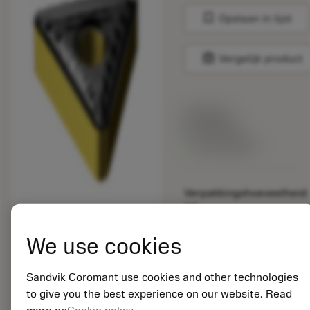
bookmark
Opslaan in lijst
balance
Vergelijk product
Lijstprijs:
33.70 EUR
Beschikbaar
Verpakkingshoeveelheid:
10
ISO: TNMG 16 04 04-
QM 2220
We use cookies
Materiaal-ID:
5725824
Sandvik Coromant use cookies and other technologies
EAN: 10621144
to give you the best experience on our website. Read
ANSI: CNMM 644-HR