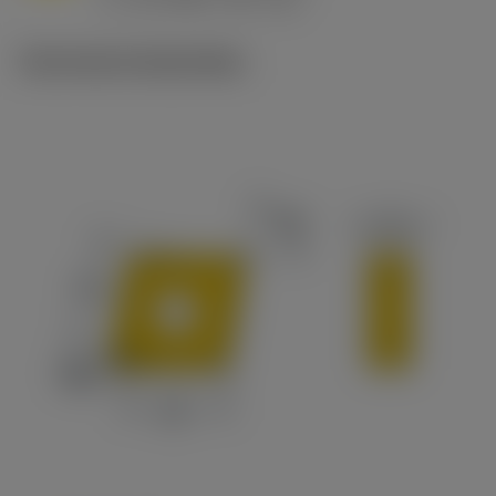
c
Technische illustraties