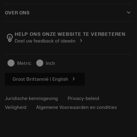
Hoe te kopen
Handleidingen en tutorials
Tailor Made
keyboard_arrow_down
OVER ONS
Bestelling
Rekenmachines en apps
Over Sandvik Coromant
Retour
Catalogi en handboeken
Manufacturing wellness
Volg uw bestelling
HELP ONS ONZE WEBSITE TE VERBETEREN
emoji_objects
chevron_right
Deel uw feedback of ideeën
Loopbaan
Vraag een offerte aan
Duurzaam ondernemen
Artikelen
Metric
Inch
Voor de pers
chevron_right
Groot Brittannië | English
Juridische kennisgeving
Privacy-beleid
Veiligheid
Algemene Voorwaarden en condities