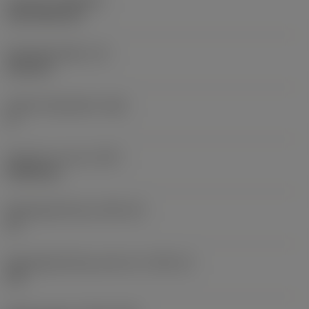
Coating
(COATING)
CVD TiCN+TiN
Wisselplaatdikte
(S)
6,35 mm
Hoofd vrijloophoek
(AN)
0 °
Gewicht van item
(WT)
0,0262 kg
Wisselplaatzitting
(SSC_M)
19
Wisselplaatzitting code inch
(SSC_N)
3/4