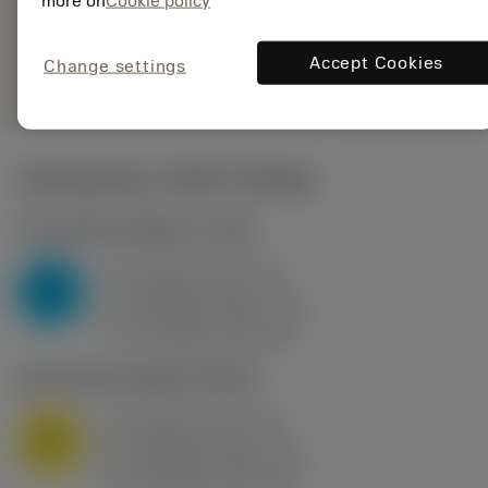
more on
Cookie policy
235
Generieke
deployed_code
Toon 3D model
Accept Cookies
remove
add
Change settings
weergave
shopping_cart
Voeg t
Startwaarden
(KAPR
95 deg
)
P2.1.Z.AN
,
Hardheid: 175 HB
a
10 mm (2.4 - 13)
p
P
f
0.8 mm/r (0.5 - 1.1)
n
h
0.8 mm/r (0.5 - 1.1)
ex
v
75 m/min (95 - 60)
c
M1.0.Z.AQ
,
Hardheid: 200 HB
a
10 mm (2.4 - 13)
p
M
f
0.8 mm/r (0.5 - 1.1)
n
h
0.8 mm/r (0.5 - 1.1)
ex
v
65 m/min (90 - 50)