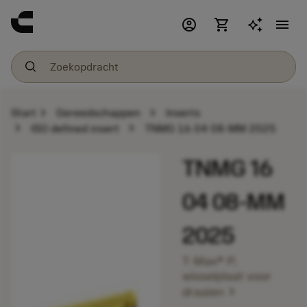
account_circle
shopping_cart
menu
chevron_right
chevron_right
Start
Gereedschappen
Inserts
chevron_right
chevron_right
ISO defined insert
TNMG 16 04 08-MM 2025
TNMG 16
04 08-MM
2025
T-Max® P,
wisselplaat voor
chevron_right
draaien