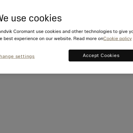
e use cookies
ndvik Coromant use cookies and other technologies to give y
e best experience on our website. Read more on
Cookie policy
Accept Cookies
hange settings