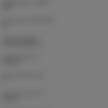
Hardmetaalsoort
(GRADE)
S205
Basismateriaal
(SUBSTRATE)
HC
Coating
(COATING)
CVD TiCN+Al2O3+TiN
Wisselplaatdikte
(S)
0,1875 in
Hoofd vrijloophoek
(AN)
0 °
Gewicht van item
(WT)
0,0147 lb