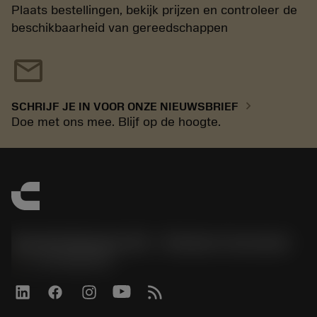
Plaats bestellingen, bekijk prijzen en controleer de
beschikbaarheid van gereedschappen
mail
chevron_right
SCHRIJF JE IN VOOR ONZE NIEUWSBRIEF
Doe met ons mee. Blijf op de hoogte.
Sandvik Benelux B.V. - Division Coromant
phone
+31108080280