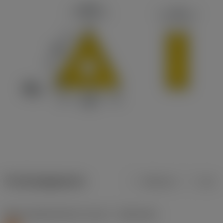
Productgegevens
Metrisch
Inch
Materiaalklassificatie niveau 1
(TMC1ISO)