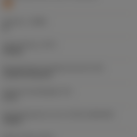
S
Geometrie
(CBMD)
SF
Type bewerking
(CTPT)
finishing
Montagestijlcode wisselplaat (metrisch)
(IFS)
Cylindrical fixing hole
Diameter bevestigingsgat
(D1)
0,15 in
Wisselplaatgrootte en vorm
(CUTINT_SIZESHAPE)
TN1604