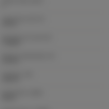
Snijkant telling
(CEDC)
6
Ingeschreven cirkel
(IC)
0,375 in
Wisselplaat vorm code
(SC)
Triangular
Effectieve snijkantlengte
(LE)
0,5725 in
Hoekradius
(RE)
0,0313 in
Spoedrichting
(HAND)
Neutral