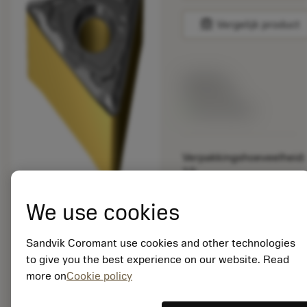
balance
Vergelijk product
Lijstprijs:
15.85 EUR
Beschikbaar
Verpakkingshoeveelheid:
10
ISO: TNMG 16 04 08-
SF S205
We use cookies
Materiaal-ID:
8003590
Sandvik Coromant use cookies and other technologies
EAN:
to give you the best experience on our website. Read
7323225712668
more on
Cookie policy
ANSI: TNMG332-SF
S205