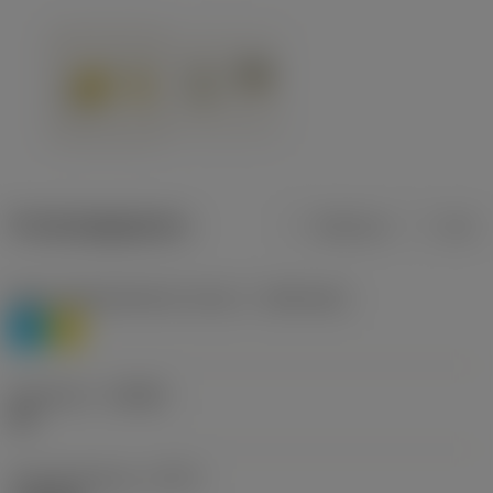
Productgegevens
Metrisch
Inch
Materiaalklassificatie niveau 1
(TMC1ISO)
P
M
Geometrie
(CBMD)
HR
Type bewerking
(CTPT)