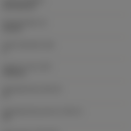
Coating
(COATING)
CVD TiCN+TiN
Wisselplaatdikte
(S)
6,35 mm
Hoofd vrijloophoek
(AN)
0 °
Gewicht van item
(WT)
0,0262 kg
Wisselplaatzitting
(SSC_M)
19
Wisselplaatzitting code inch
(SSC_N)
3/4