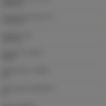
Rhombic 80
Effectieve snijkantlengte
(LE)
17,7439 mm
Hoekradius
(RE)
1,5875 mm
Spoedrichting
(HAND)
Neutral
Hardmetaalsoort
(GRADE)
235
Basismateriaal
(SUBSTRATE)
HC