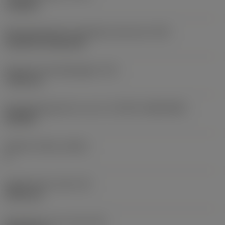
roughing
Montagestijlcode wisselplaat (metrisch)
(IFS)
Cylindrical fixing hole
Diameter bevestigingsgat
(D1)
7,925 mm
Wisselplaatgrootte en vorm
(CUTINT_SIZESHAPE)
CN1906
Snijkant telling
(CEDC)
2
Ingeschreven cirkel
(IC)
19,05 mm
Wisselplaat vorm code
(SC)