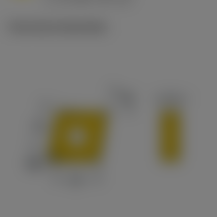
c
Technische illustraties