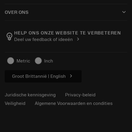
Hoe te kopen
Handleidingen en tutorials
Tailor Made
keyboard_arrow_down
OVER ONS
Bestelling
Rekenmachines en apps
Over Sandvik Coromant
Retour
Catalogi en handboeken
Manufacturing wellness
Volg uw bestelling
HELP ONS ONZE WEBSITE TE VERBETEREN
emoji_objects
chevron_right
Deel uw feedback of ideeën
Loopbaan
Vraag een offerte aan
Duurzaam ondernemen
Artikelen
Metric
Inch
Voor de pers
chevron_right
Groot Brittannië | English
Juridische kennisgeving
Privacy-beleid
Veiligheid
Algemene Voorwaarden en condities