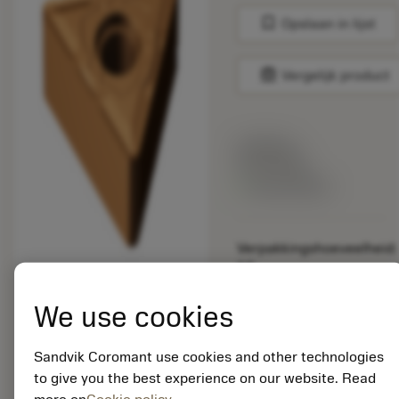
bookmark
Opslaan in lijst
balance
Vergelijk product
Lijstprijs:
33.70 EUR
Beschikbaar
Verpakkingshoeveelheid:
10
ISO: TNMG 16 04 08-
SM 1115
We use cookies
Materiaal-ID:
5725824
Sandvik Coromant use cookies and other technologies
EAN: 10621144
to give you the best experience on our website. Read
ANSI: CNMM 644-HR