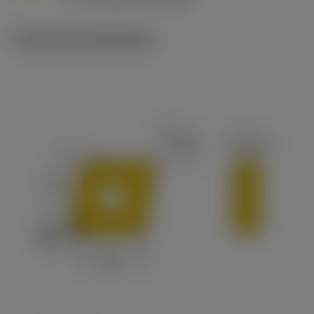
c
Technische illustraties