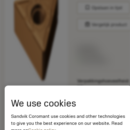
bookmark
Opslaan in lijst
balance
Vergelijk product
Lijstprijs:
33.70 EUR
Beschikbaar
Verpakkingshoeveelheid:
10
ISO: TNMG 16 04 08-
SM 1125
We use cookies
Materiaal-ID:
5725824
Sandvik Coromant use cookies and other technologies
EAN: 10621144
to give you the best experience on our website. Read
ANSI: CNMM 644-HR