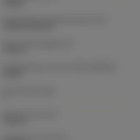
roughing
Montagestijlcode wisselplaat (metrisch)
(IFS)
Cylindrical fixing hole
Diameter bevestigingsgat
(D1)
7,925 mm
Wisselplaatgrootte en vorm
(CUTINT_SIZESHAPE)
CN1906
Snijkant telling
(CEDC)
2
Ingeschreven cirkel
(IC)
19,05 mm
Wisselplaat vorm code
(SC)