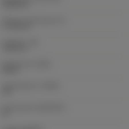
Rhombic 80
Effectieve snijkantlengte
(LE)
17,7439 mm
Hoekradius
(RE)
1,5875 mm
Spoedrichting
(HAND)
Neutral
Hardmetaalsoort
(GRADE)
235
Basismateriaal
(SUBSTRATE)
HC