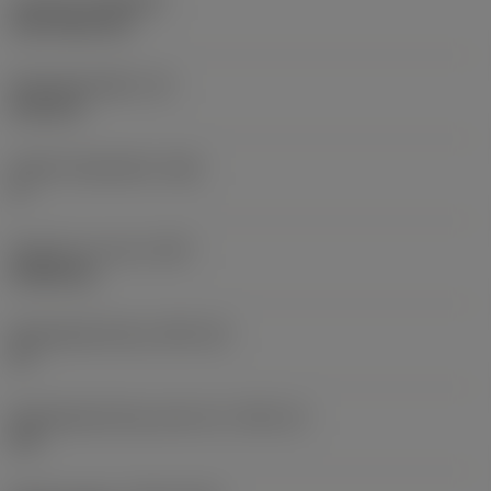
Coating
(COATING)
CVD TiCN+TiN
Wisselplaatdikte
(S)
6,35 mm
Hoofd vrijloophoek
(AN)
0 °
Gewicht van item
(WT)
0,0262 kg
Wisselplaatzitting
(SSC_M)
19
Wisselplaatzitting code inch
(SSC_N)
3/4