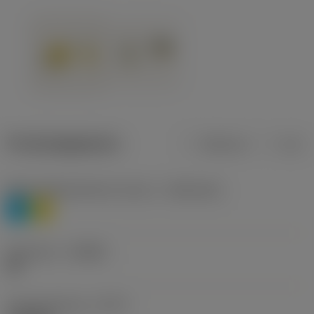
Productgegevens
Metrisch
Inch
Materiaalklassificatie niveau 1
(TMC1ISO)
P
M
Geometrie
(CBMD)
HR
Type bewerking
(CTPT)