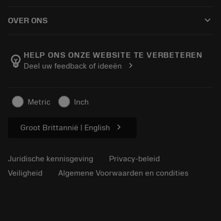
Hoe te kopen
Handleidingen en tutorials
Tailor Made
keyboard_arrow_down
OVER ONS
Bestelling
Rekenmachines en apps
Over Sandvik Coromant
Retour
Catalogi en handboeken
Manufacturing wellness
Volg uw bestelling
HELP ONS ONZE WEBSITE TE VERBETEREN
emoji_objects
chevron_right
Deel uw feedback of ideeën
Loopbaan
Vraag een offerte aan
Duurzaam ondernemen
Artikelen
Metric
Inch
Voor de pers
chevron_right
Groot Brittannië | English
Juridische kennisgeving
Privacy-beleid
Veiligheid
Algemene Voorwaarden en condities