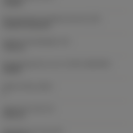
roughing
Montagestijlcode wisselplaat (metrisch)
(IFS)
Cylindrical fixing hole
Diameter bevestigingsgat
(D1)
7,925 mm
Wisselplaatgrootte en vorm
(CUTINT_SIZESHAPE)
CN1906
Snijkant telling
(CEDC)
2
Ingeschreven cirkel
(IC)
19,05 mm
Wisselplaat vorm code
(SC)