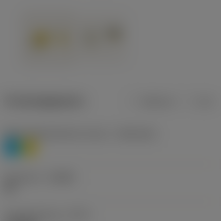
Productgegevens
Metrisch
Inch
Materiaalklassificatie niveau 1
(TMC1ISO)
P
M
Geometrie
(CBMD)
HR
Type bewerking
(CTPT)