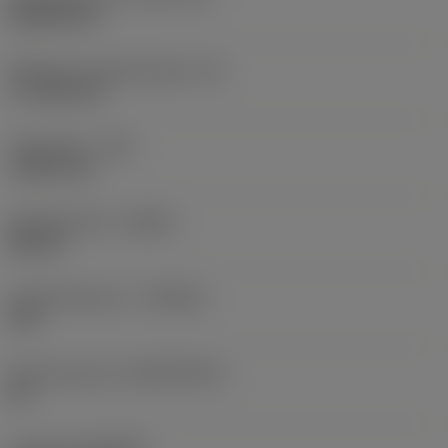
Rhombic 80
Effectieve snijkantlengte
(LE)
17,7439 mm
Hoekradius
(RE)
1,5875 mm
Spoedrichting
(HAND)
Neutral
Hardmetaalsoort
(GRADE)
235
Basismateriaal
(SUBSTRATE)
HC