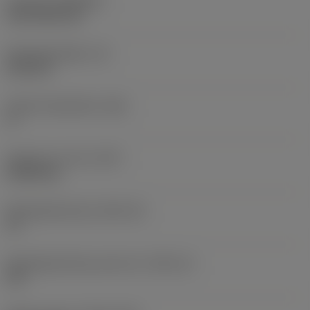
Coating
(COATING)
CVD TiCN+TiN
Wisselplaatdikte
(S)
6,35 mm
Hoofd vrijloophoek
(AN)
0 °
Gewicht van item
(WT)
0,0262 kg
Wisselplaatzitting
(SSC_M)
19
Wisselplaatzitting code inch
(SSC_N)
3/4