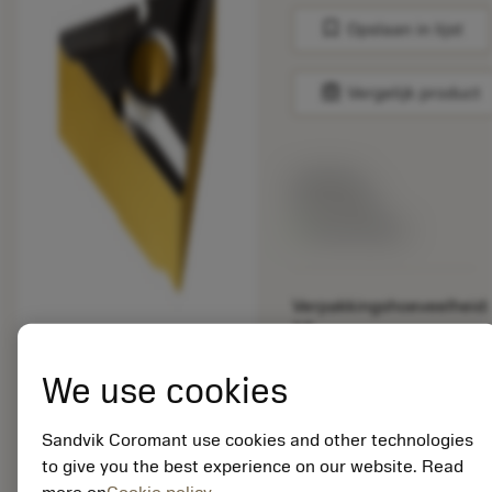
bookmark
Opslaan in lijst
balance
Vergelijk product
Lijstprijs:
33.70 EUR
Beschikbaar
Verpakkingshoeveelheid:
10
ISO: TNMG 16 04 08R-
K 4425
We use cookies
Materiaal-ID:
5725824
Sandvik Coromant use cookies and other technologies
EAN: 10621144
to give you the best experience on our website. Read
ANSI: CNMM 644-HR