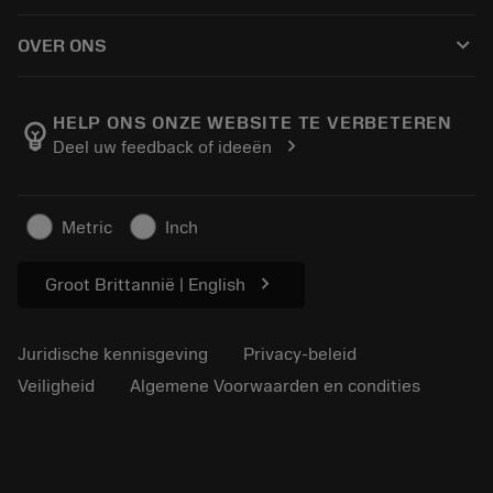
Hoe te kopen
Handleidingen en tutorials
Tailor Made
keyboard_arrow_down
OVER ONS
Bestelling
Rekenmachines en apps
Over Sandvik Coromant
Retour
Catalogi en handboeken
Manufacturing wellness
Volg uw bestelling
HELP ONS ONZE WEBSITE TE VERBETEREN
emoji_objects
chevron_right
Deel uw feedback of ideeën
Loopbaan
Vraag een offerte aan
Duurzaam ondernemen
Artikelen
Metric
Inch
Voor de pers
chevron_right
Groot Brittannië | English
Juridische kennisgeving
Privacy-beleid
Veiligheid
Algemene Voorwaarden en condities