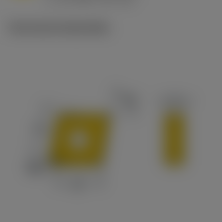
c
Technische illustraties