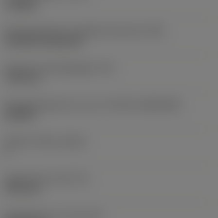
roughing
Montagestijlcode wisselplaat (metrisch)
(IFS)
Cylindrical fixing hole
Diameter bevestigingsgat
(D1)
7,925 mm
Wisselplaatgrootte en vorm
(CUTINT_SIZESHAPE)
CN1906
Snijkant telling
(CEDC)
2
Ingeschreven cirkel
(IC)
19,05 mm
Wisselplaat vorm code
(SC)