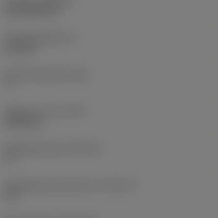
Coating
(COATING)
CVD TiCN+TiN
Wisselplaatdikte
(S)
6,35 mm
Hoofd vrijloophoek
(AN)
0 °
Gewicht van item
(WT)
0,0262 kg
Wisselplaatzitting
(SSC_M)
19
Wisselplaatzitting code inch
(SSC_N)
3/4