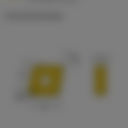
c
Technische illustraties