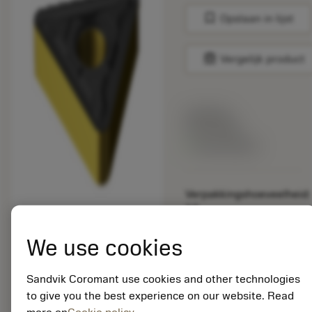
bookmark
Opslaan in lijst
balance
Vergelijk product
Lijstprijs:
33.70 EUR
Beschikbaar
Verpakkingshoeveelheid:
10
ISO: TNMG 16 04 12-
MR 2220
We use cookies
Materiaal-ID:
5725824
Sandvik Coromant use cookies and other technologies
EAN: 10621144
to give you the best experience on our website. Read
ANSI: CNMM 644-HR