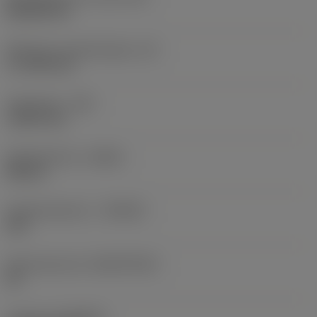
Rhombic 80
Effectieve snijkantlengte
(LE)
17,7439 mm
Hoekradius
(RE)
1,5875 mm
Spoedrichting
(HAND)
Neutral
Hardmetaalsoort
(GRADE)
235
Basismateriaal
(SUBSTRATE)
HC