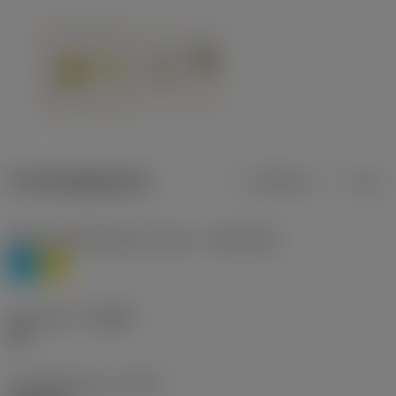
Productgegevens
Metrisch
Inch
Materiaalklassificatie niveau 1
(TMC1ISO)
P
M
Geometrie
(CBMD)
HR
Type bewerking
(CTPT)