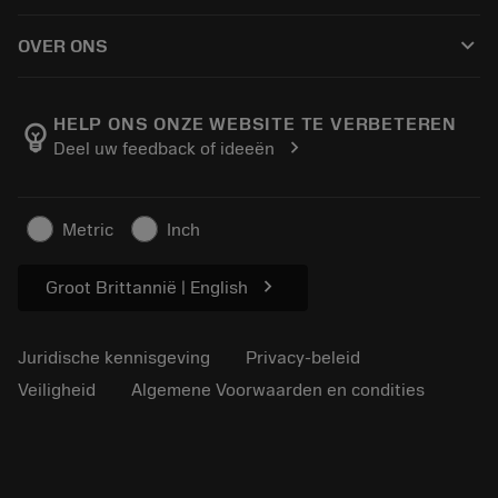
Hoe te kopen
Handleidingen en tutorials
Tailor Made
keyboard_arrow_down
OVER ONS
Bestelling
Rekenmachines en apps
Over Sandvik Coromant
Retour
Catalogi en handboeken
Manufacturing wellness
Volg uw bestelling
HELP ONS ONZE WEBSITE TE VERBETEREN
emoji_objects
chevron_right
Deel uw feedback of ideeën
Loopbaan
Vraag een offerte aan
Duurzaam ondernemen
Artikelen
Metric
Inch
Voor de pers
chevron_right
Groot Brittannië | English
Juridische kennisgeving
Privacy-beleid
Veiligheid
Algemene Voorwaarden en condities