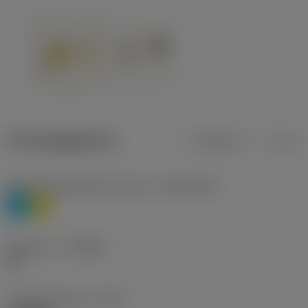
Productgegevens
Metrisch
Inch
Materiaalklassificatie niveau 1
(TMC1ISO)
P
M
Geometrie
(CBMD)
HR
Type bewerking
(CTPT)