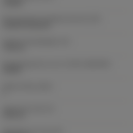
roughing
Montagestijlcode wisselplaat (metrisch)
(IFS)
Cylindrical fixing hole
Diameter bevestigingsgat
(D1)
7,925 mm
Wisselplaatgrootte en vorm
(CUTINT_SIZESHAPE)
CN1906
Snijkant telling
(CEDC)
2
Ingeschreven cirkel
(IC)
19,05 mm
Wisselplaat vorm code
(SC)