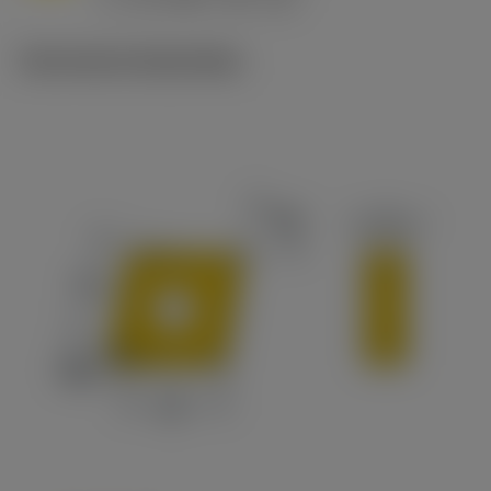
c
Technische illustraties