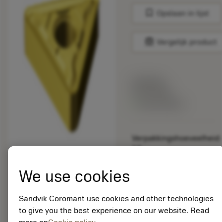
bookmark
Opslaan in lijst
balance
Vergelijk product
Lijstprijs:
33.70 EUR
Beschikbaar
Verpakkingshoeveelheid:
10
ISO: TNMG 22 04 08-
MR 2035
We use cookies
Materiaal-ID:
5725824
Sandvik Coromant use cookies and other technologies
EAN: 10621144
to give you the best experience on our website. Read
ANSI: CNMM 644-HR