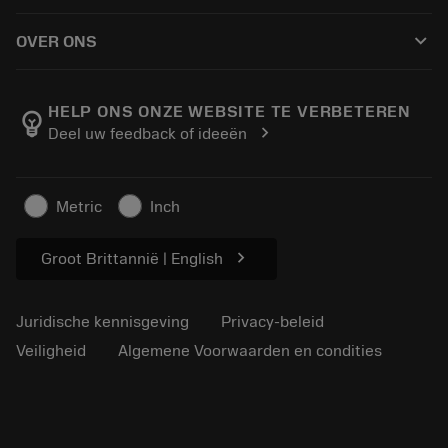
Hoe te kopen
Handleidingen en tutorials
Tailor Made
keyboard_arrow_down
OVER ONS
Bestelling
Rekenmachines en apps
Over Sandvik Coromant
Retour
Catalogi en handboeken
Manufacturing wellness
Volg uw bestelling
HELP ONS ONZE WEBSITE TE VERBETEREN
emoji_objects
chevron_right
Deel uw feedback of ideeën
Loopbaan
Vraag een offerte aan
Duurzaam ondernemen
Artikelen
Metric
Inch
Voor de pers
chevron_right
Groot Brittannië | English
Juridische kennisgeving
Privacy-beleid
Veiligheid
Algemene Voorwaarden en condities