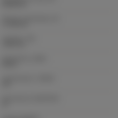
Rhombic 80
Effectieve snijkantlengte
(LE)
17,7439 mm
Hoekradius
(RE)
1,5875 mm
Spoedrichting
(HAND)
Neutral
Hardmetaalsoort
(GRADE)
235
Basismateriaal
(SUBSTRATE)
HC