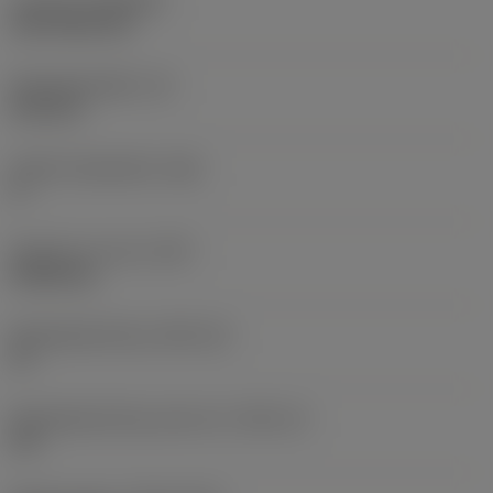
Coating
(COATING)
CVD TiCN+TiN
Wisselplaatdikte
(S)
6,35 mm
Hoofd vrijloophoek
(AN)
0 °
Gewicht van item
(WT)
0,0262 kg
Wisselplaatzitting
(SSC_M)
19
Wisselplaatzitting code inch
(SSC_N)
3/4