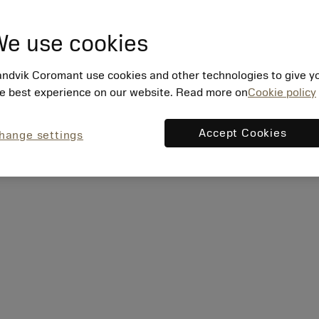
e use cookies
ndvik Coromant use cookies and other technologies to give y
e best experience on our website. Read more on
Cookie policy
Accept Cookies
hange settings