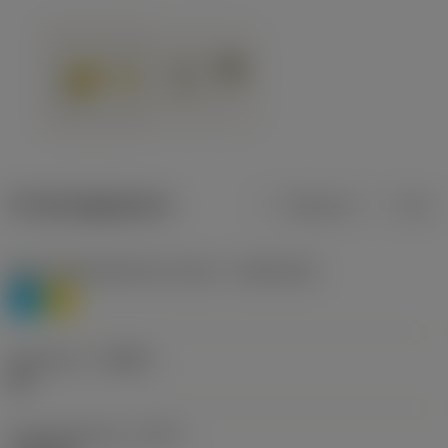
Productgegevens
Metrisch
Inch
Materiaalklassificatie niveau 1
(TMC1ISO)
P
M
Geometrie
(CBMD)
HR
Type bewerking
(CTPT)