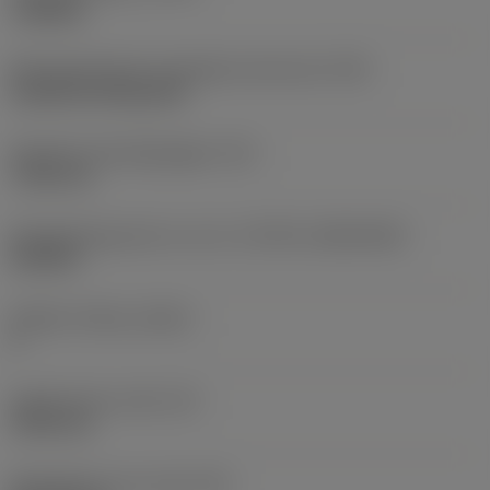
roughing
Montagestijlcode wisselplaat (metrisch)
(IFS)
Cylindrical fixing hole
Diameter bevestigingsgat
(D1)
7,925 mm
Wisselplaatgrootte en vorm
(CUTINT_SIZESHAPE)
CN1906
Snijkant telling
(CEDC)
2
Ingeschreven cirkel
(IC)
19,05 mm
Wisselplaat vorm code
(SC)