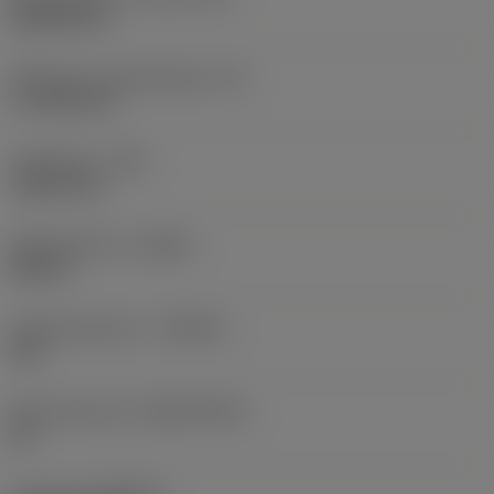
Rhombic 80
Effectieve snijkantlengte
(LE)
17,7439 mm
Hoekradius
(RE)
1,5875 mm
Spoedrichting
(HAND)
Neutral
Hardmetaalsoort
(GRADE)
235
Basismateriaal
(SUBSTRATE)
HC