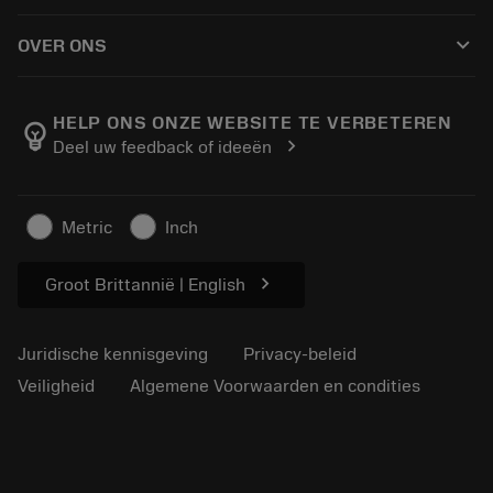
Hoe te kopen
Handleidingen en tutorials
Tailor Made
keyboard_arrow_down
OVER ONS
Bestelling
Rekenmachines en apps
Over Sandvik Coromant
Retour
Catalogi en handboeken
Manufacturing wellness
Volg uw bestelling
HELP ONS ONZE WEBSITE TE VERBETEREN
emoji_objects
chevron_right
Deel uw feedback of ideeën
Loopbaan
Vraag een offerte aan
Duurzaam ondernemen
Artikelen
Metric
Inch
Voor de pers
chevron_right
Groot Brittannië | English
Juridische kennisgeving
Privacy-beleid
Veiligheid
Algemene Voorwaarden en condities