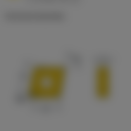
c
Technische illustraties