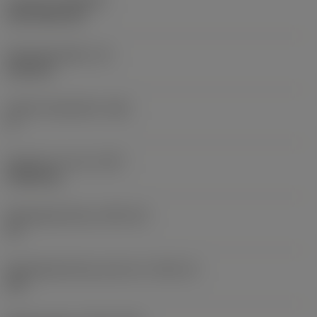
Coating
(COATING)
CVD TiCN+TiN
Wisselplaatdikte
(S)
6,35 mm
Hoofd vrijloophoek
(AN)
0 °
Gewicht van item
(WT)
0,0262 kg
Wisselplaatzitting
(SSC_M)
19
Wisselplaatzitting code inch
(SSC_N)
3/4