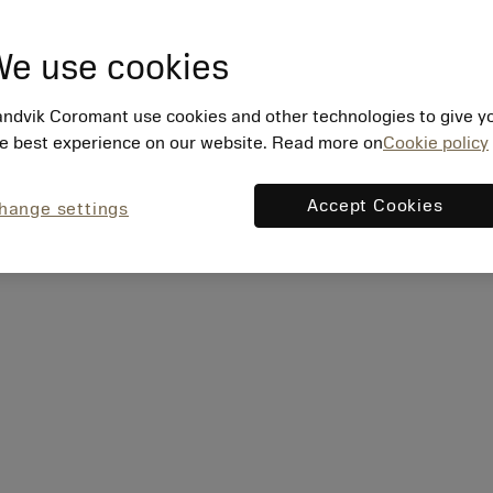
e use cookies
ndvik Coromant use cookies and other technologies to give y
e best experience on our website. Read more on
Cookie policy
Accept Cookies
hange settings