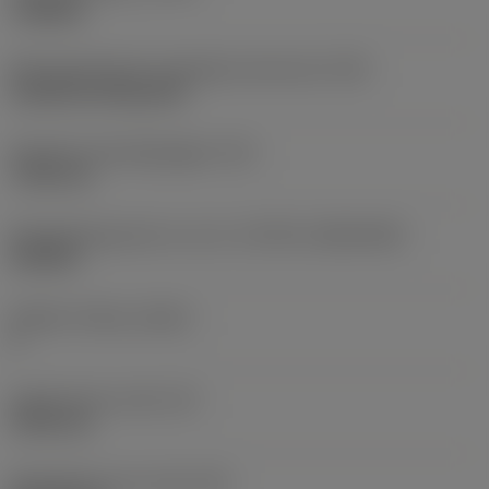
roughing
Montagestijlcode wisselplaat (metrisch)
(IFS)
Cylindrical fixing hole
Diameter bevestigingsgat
(D1)
7,925 mm
Wisselplaatgrootte en vorm
(CUTINT_SIZESHAPE)
CN1906
Snijkant telling
(CEDC)
2
Ingeschreven cirkel
(IC)
19,05 mm
Wisselplaat vorm code
(SC)