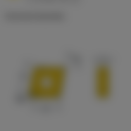
c
Technische illustraties