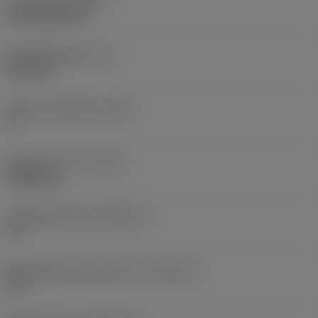
Coating
(COATING)
CVD TiCN+TiN
Wisselplaatdikte
(S)
6,35 mm
Hoofd vrijloophoek
(AN)
0 °
Gewicht van item
(WT)
0,0262 kg
Wisselplaatzitting
(SSC_M)
19
Wisselplaatzitting code inch
(SSC_N)
3/4