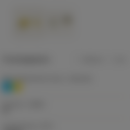
Productgegevens
Metrisch
Inch
Materiaalklassificatie niveau 1
(TMC1ISO)
P
M
Geometrie
(CBMD)
HR
Type bewerking
(CTPT)