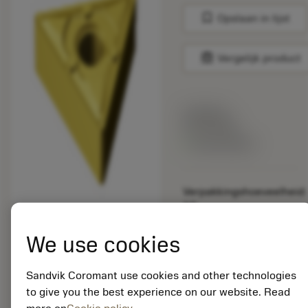
bookmark
Opslaan in lijst
balance
Vergelijk product
Lijstprijs:
33.70 EUR
Beschikbaar
Verpakkingshoeveelheid:
10
ISO: TNMX 16 04 08-
WF 1525
We use cookies
Materiaal-ID:
5725824
Sandvik Coromant use cookies and other technologies
EAN: 10621144
to give you the best experience on our website. Read
ANSI: CNMM 644-HR