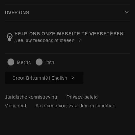
Hoe te kopen
Handleidingen en tutorials
Tailor Made
keyboard_arrow_down
OVER ONS
Bestelling
Rekenmachines en apps
Over Sandvik Coromant
Retour
Catalogi en handboeken
Manufacturing wellness
Volg uw bestelling
HELP ONS ONZE WEBSITE TE VERBETEREN
emoji_objects
chevron_right
Deel uw feedback of ideeën
Loopbaan
Vraag een offerte aan
Duurzaam ondernemen
Artikelen
Metric
Inch
Voor de pers
chevron_right
Groot Brittannië | English
Juridische kennisgeving
Privacy-beleid
Veiligheid
Algemene Voorwaarden en condities