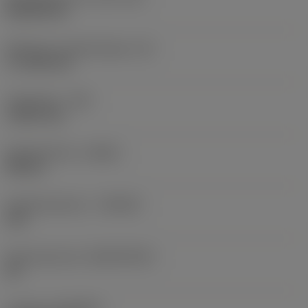
Rhombic 80
Effectieve snijkantlengte
(LE)
17,7439 mm
Hoekradius
(RE)
1,5875 mm
Spoedrichting
(HAND)
Neutral
Hardmetaalsoort
(GRADE)
235
Basismateriaal
(SUBSTRATE)
HC