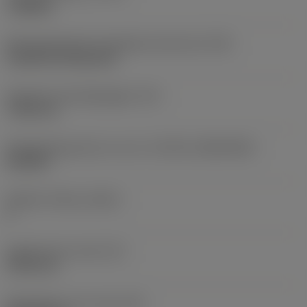
roughing
Montagestijlcode wisselplaat (metrisch)
(IFS)
Cylindrical fixing hole
Diameter bevestigingsgat
(D1)
7,925 mm
Wisselplaatgrootte en vorm
(CUTINT_SIZESHAPE)
CN1906
Snijkant telling
(CEDC)
2
Ingeschreven cirkel
(IC)
19,05 mm
Wisselplaat vorm code
(SC)