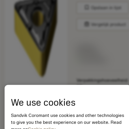
bookmark
Opslaan in lijst
balance
Vergelijk product
Lijstprijs:
33.70 EUR
Beschikbaar
Verpakkingshoeveelheid:
10
ISO: TNMX 16 04 08-
WMX 4405
We use cookies
Materiaal-ID:
5725824
Sandvik Coromant use cookies and other technologies
EAN: 10621144
to give you the best experience on our website. Read
ANSI: CNMM 644-HR