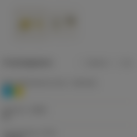
Productgegevens
Metrisch
Inch
Materiaalklassificatie niveau 1
(TMC1ISO)
P
M
Geometrie
(CBMD)
HR
Type bewerking
(CTPT)