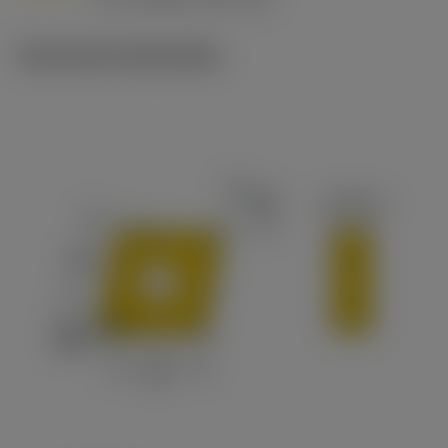
c
Technische illustraties