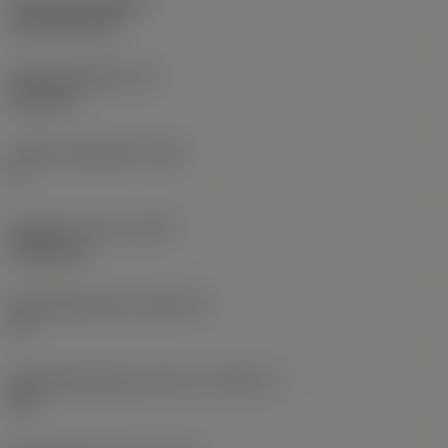
Coating
(COATING)
CVD TiCN+TiN
Wisselplaatdikte
(S)
6,35 mm
Hoofd vrijloophoek
(AN)
0 °
Gewicht van item
(WT)
0,0262 kg
Wisselplaatzitting
(SSC_M)
19
Wisselplaatzitting code inch
(SSC_N)
3/4