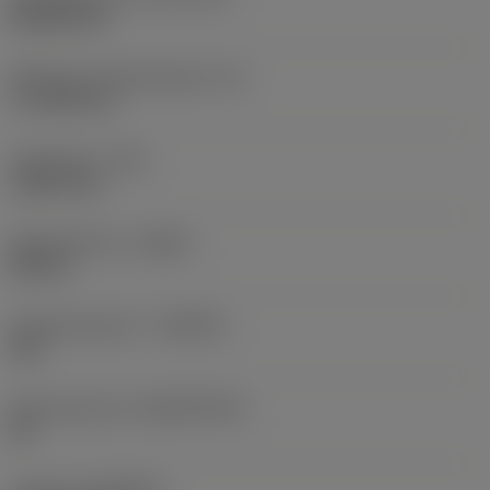
Rhombic 80
Effectieve snijkantlengte
(LE)
17,7439 mm
Hoekradius
(RE)
1,5875 mm
Spoedrichting
(HAND)
Neutral
Hardmetaalsoort
(GRADE)
235
Basismateriaal
(SUBSTRATE)
HC