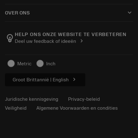
Hoe te kopen
Handleidingen en tutorials
Tailor Made
keyboard_arrow_down
OVER ONS
Bestelling
Rekenmachines en apps
Over Sandvik Coromant
Retour
Catalogi en handboeken
Manufacturing wellness
Volg uw bestelling
HELP ONS ONZE WEBSITE TE VERBETEREN
emoji_objects
chevron_right
Deel uw feedback of ideeën
Loopbaan
Vraag een offerte aan
Duurzaam ondernemen
Artikelen
Metric
Inch
Voor de pers
chevron_right
Groot Brittannië | English
Juridische kennisgeving
Privacy-beleid
Veiligheid
Algemene Voorwaarden en condities